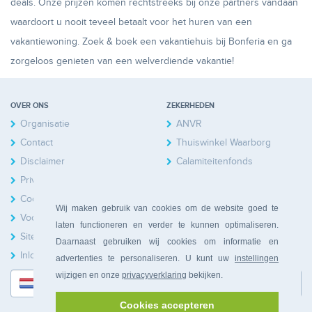
deals. Onze prijzen komen rechtstreeks bij onze partners vandaan
waardoort u nooit teveel betaalt voor het huren van een
vakantiewoning. Zoek & boek een vakantiehuis bij Bonferia en ga
zorgeloos genieten van een welverdiende vakantie!
OVER ONS
ZEKERHEDEN
Organisatie
ANVR
Contact
Thuiswinkel Waarborg
Disclaimer
Calamiteitenfonds
Privacy
Cookies
Wij maken gebruik van cookies om de website goed te
Voorwaarden
laten functioneren en verder te kunnen optimaliseren.
Sitemap
Daarnaast gebruiken wij cookies om informatie en
Inloggen Huiseigenaren
advertenties te personaliseren. U kunt uw
instellingen
wijzigen en onze
privacyverklaring
bekijken.
Nederlands
Cookies accepteren