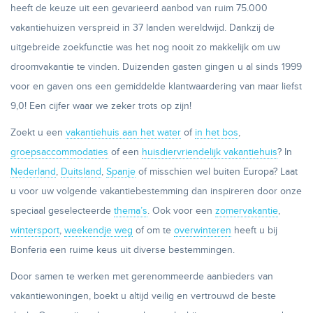
heeft de keuze uit een gevarieerd aanbod van ruim 75.000
vakantiehuizen verspreid in 37 landen wereldwijd. Dankzij de
uitgebreide zoekfunctie was het nog nooit zo makkelijk om uw
droomvakantie te vinden. Duizenden gasten gingen u al sinds 1999
voor en gaven ons een gemiddelde klantwaardering van maar liefst
9,0! Een cijfer waar we zeker trots op zijn!
Zoekt u een
vakantiehuis aan het water
of
in het bos
,
groepsaccommodaties
of een
huisdiervriendelijk vakantiehuis
? In
Nederland
,
Duitsland
,
Spanje
of misschien wel buiten Europa? Laat
u voor uw volgende vakantiebestemming dan inspireren door onze
speciaal geselecteerde
thema’s
. Ook voor een
zomervakantie
,
wintersport
,
weekendje weg
of om te
overwinteren
heeft u bij
Bonferia een ruime keus uit diverse bestemmingen.
Door samen te werken met gerenommeerde aanbieders van
vakantiewoningen, boekt u altijd veilig en vertrouwd de beste