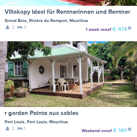
VIllakapy Ideal für Rentnerinnen und Rentner
Grand Baie
,
Rivière du Rempart
,
Mauritius
2
3
€ 474
1 week
vanaf
r garden Pointe aux sables
Port Louis
,
Port Louis
,
Mauritius
2
1
€ 149
Weekend
vanaf