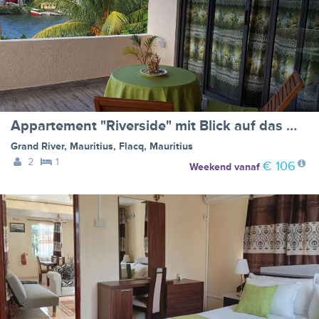
Appartement "Riverside" mit Blick auf das Wasser
Grand River, Mauritius
,
Flacq
,
Mauritius
2
1
€ 106
Weekend
vanaf