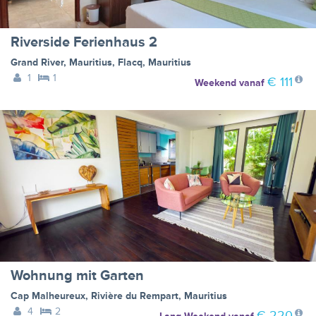
Riverside Ferienhaus 2
Grand River, Mauritius
,
Flacq
,
Mauritius
1
1
€ 111
Weekend
vanaf
Wohnung mit Garten
Cap Malheureux
,
Rivière du Rempart
,
Mauritius
4
2
€ 220