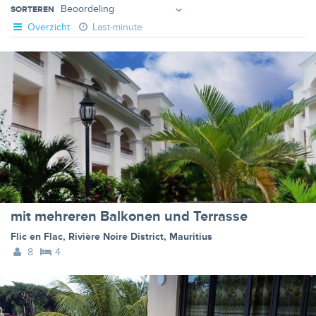
SORTEREN
Overzicht
Last-minute
mit mehreren Balkonen und Terrasse
Flic en Flac
,
Rivière Noire District
,
Mauritius
8
4