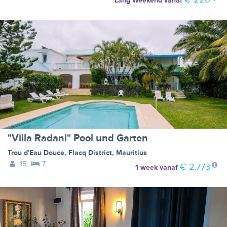
Lang Weekend
vanaf
"Villa Radani" Pool und Garten
Trou d'Eau Douce
,
Flacq District
,
Mauritius
15
7
€ 2.773
1 week
vanaf