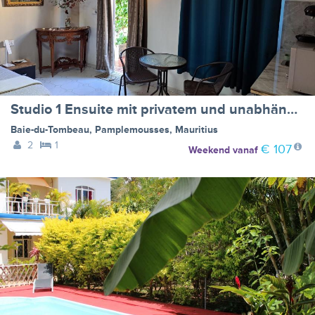
Studio 1 Ensuite mit privatem und unabhängigem Zugang
Baie-du-Tombeau
,
Pamplemousses
,
Mauritius
2
1
€ 107
Weekend
vanaf