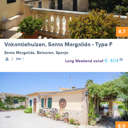
8,7
Vakantiehuizen, Santa Margalida - Type F
Santa Margalida
,
Balearen
,
Spanje
2
1
€ 404
Lang Weekend
vanaf
8,9