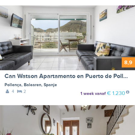
8,9
Can Watson Apartamento en Puerto de Pollensa
Pollença
,
Balearen
,
Spanje
4
2
€ 1.230
1 week
vanaf