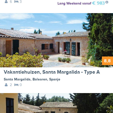
6
3
€ 983
Lang Weekend
vanaf
8,8
Vakantiehuizen, Santa Margalida - Type A
Santa Margalida
,
Balearen
,
Spanje
2
0