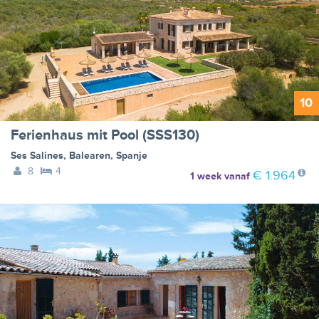
10
Ferienhaus mit Pool (SSS130)
Ses Salines
,
Balearen
,
Spanje
8
4
€ 1.964
1 week
vanaf