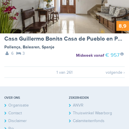
8,9
Casa Guillermo Bonita Casa de Pueblo en Pollensa
Pollença
,
Balearen
,
Spanje
6
3
€ 957
Midweek
vanaf
1 van 261
volgende ›
OVER ONS
ZEKERHEDEN
Organisatie
ANVR
Contact
Thuiswinkel Waarborg
Disclaimer
Calamiteitenfonds
Privacy