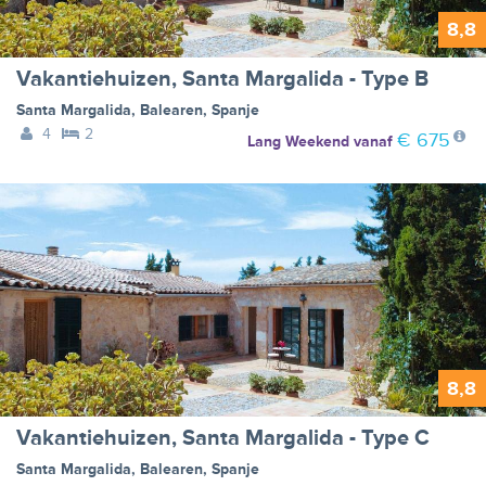
8,8
Vakantiehuizen, Santa Margalida - Type B
Santa Margalida
,
Balearen
,
Spanje
4
2
€ 675
Lang Weekend
vanaf
8,8
Vakantiehuizen, Santa Margalida - Type C
Santa Margalida
,
Balearen
,
Spanje