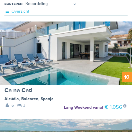
SORTEREN
Overzicht
10
Ca na Cati
Alcúdia
,
Balearen
,
Spanje
6
3
€ 1.056
Lang Weekend
vanaf