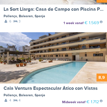
La Sort Llarga: Casa de Campo con Piscina Privada
Pollença
,
Balearen
,
Spanje
6
3
€ 1.569
1 week
vanaf
8,9
Cala Ventura Espectacular Ático con Vistas
Pollença
,
Balearen
,
Spanje
4
4
€ 1.712
Midweek
vanaf