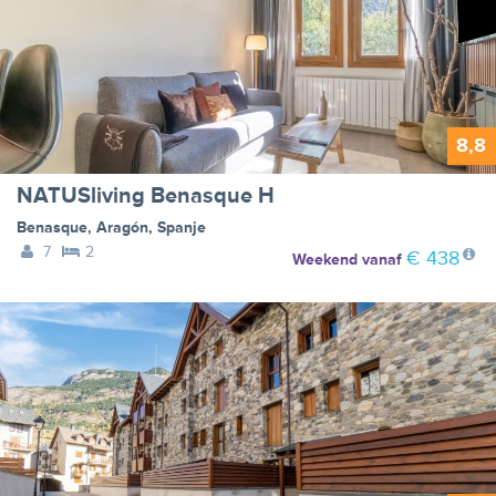
8,8
NATUSliving Benasque H
Benasque
,
Aragón
,
Spanje
7
2
€ 438
Weekend
vanaf