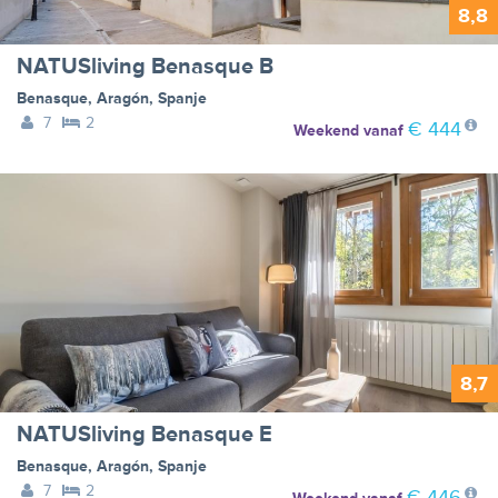
8,8
NATUSliving Benasque B
Benasque
,
Aragón
,
Spanje
7
2
€ 444
Weekend
vanaf
8,7
NATUSliving Benasque E
Benasque
,
Aragón
,
Spanje
7
2
€ 446