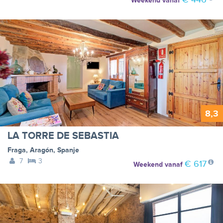
Weekend
vanaf
8,3
LA TORRE DE SEBASTIA
Fraga
,
Aragón
,
Spanje
7
3
€ 617
Weekend
vanaf