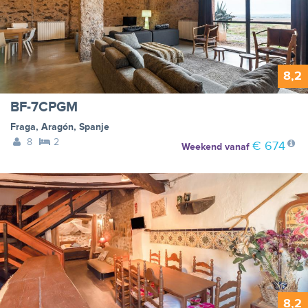
8,2
BF-7CPGM
Fraga
,
Aragón
,
Spanje
8
2
€ 674
Weekend
vanaf
8,2