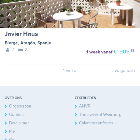
Javier Haus
Bierge
,
Aragón
,
Spanje
4
2
€ 906
1 week
vanaf
1 van 3
volgende ›
OVER ONS
ZEKERHEDEN
Organisatie
ANVR
Contact
Thuiswinkel Waarborg
Disclaimer
Calamiteitenfonds
Privacy
Cookies