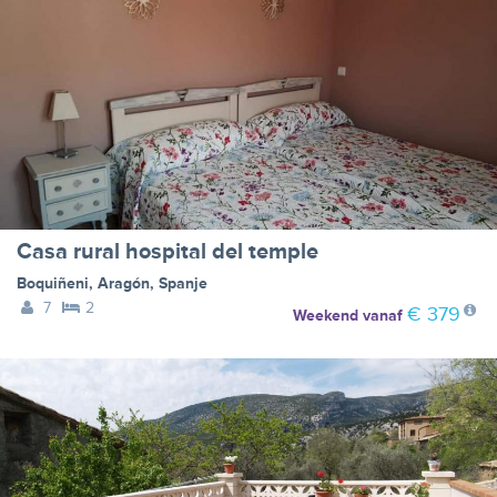
Casa rural hospital del temple
Boquiñeni
,
Aragón
,
Spanje
7
2
€ 379
Weekend
vanaf