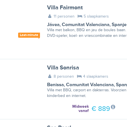
Villa Fairmont
11 personen
5 slaapkamers
Jávea
,
Comunitat Valenciana
,
Spanje
Villa met balkon, BBQ en jeu de boules baan.
Last-minute
DVD-speler, koel- en vriescombinatie en inter
Villa Sonrisa
8 personen
4 slaapkamers
Benissa
,
Comunitat Valenciana
,
Span
Villa met BBQ, carport en dakterras. Voorzien 
kinderbed en internet.
Midweek
€ 889
vanaf