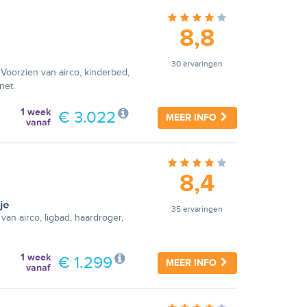
8,8
30 ervaringen
 Voorzien van airco, kinderbed,
net.
1 week
€ 3.022
MEER INFO
vanaf
8,4
je
35 ervaringen
van airco, ligbad, haardroger,
1 week
€ 1.299
MEER INFO
vanaf