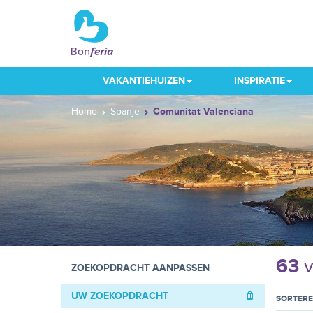
VAKANTIEHUIZEN
INSPIRATIE
Home
Spanje
Comunitat Valenciana
63
v
ZOEKOPDRACHT AANPASSEN
UW ZOEKOPDRACHT
SORTER