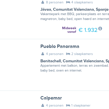
8 personen
4 slaapkamers
Jávea
,
Comunitat Valenciana
,
Spanje
Vakantiepark met BBQ, parkeerplaats en terra
magnetron, baby bed, open haard en internet
Midweek
€ 1.932
vanaf
Pueblo Panorama
4 personen
2 slaapkamers
Benitachell
,
Comunitat Valenciana
,
S
Appartement met balkon, terras en zwembad. 
baby bed, oven en internet.
Calpemar
4 personen
1 slaapkamer