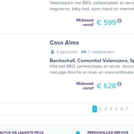
Vakantiepark met BBQ, parkeerplaats en terra
magnetron, baby bed, open haard en internet
Midweek
€ 599
vanaf
Casa Alma
6 personen
3 slaapkamers
Benitachell
,
Comunitat Valenciana
,
S
Villa met BBQ, parkeerplaats en terras. Voorzie
massage douche en koel- en vriescombinatie
Midweek
€ 628
vanaf
1
2
3
4
5
6
7
ALTIJD DE LAAGSTE PRIJS
PERSOONLIJKE SERVICE