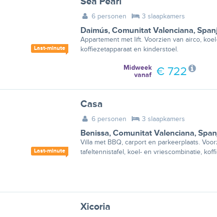
Sea Pearl
6 personen
3 slaapkamers
Daimús
,
Comunitat Valenciana
,
Span
Appartement met lift. Voorzien van airco, koel
Last-minute
koffiezetapparaat en kinderstoel.
Midweek
€ 722
vanaf
Casa
6 personen
3 slaapkamers
Benissa
,
Comunitat Valenciana
,
Span
Villa met BBQ, carport en parkeerplaats. Voor
Last-minute
tafeltennistafel, koel- en vriescombinatie, kof
Xicoria