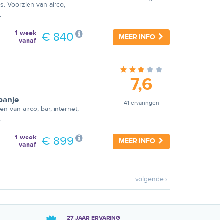
s. Voorzien van airco,
.
1 week
€ 840
MEER INFO
vanaf
7,6
panje
41 ervaringen
n van airco, bar, internet,
.
1 week
€ 899
MEER INFO
vanaf
volgende ›
27 JAAR ERVARING