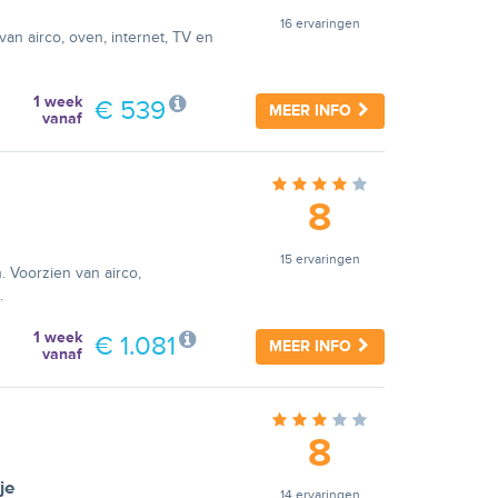
16 ervaringen
van airco, oven, internet, TV en
1 week
€ 539
MEER INFO
vanaf
8
15 ervaringen
. Voorzien van airco,
.
1 week
€ 1.081
MEER INFO
vanaf
8
je
14 ervaringen