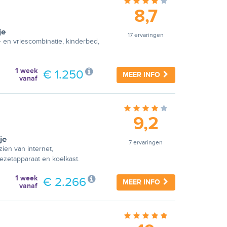
8,7
je
17 ervaringen
- en vriescombinatie, kinderbed,
1 week
€ 1.250
MEER INFO
vanaf
9,2
je
7 ervaringen
zien van internet,
fiezetapparaat en koelkast.
1 week
€ 2.266
MEER INFO
vanaf