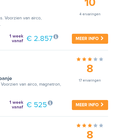
10
4 ervaringen
s. Voorzien van airco,
.
1 week
€ 2.857
MEER INFO
vanaf
8
panje
17 ervaringen
Voorzien van airco, magnetron,
1 week
€ 525
MEER INFO
vanaf
8