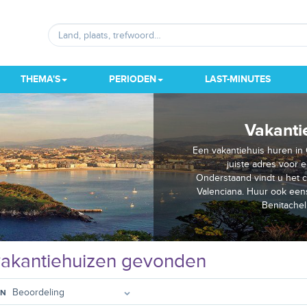
THEMA'S
PERIODEN
LAST-MINUTES
Vakanti
Een vakantiehuis huren in 
juiste adres voor 
Onderstaand vindt u het 
Valenciana. Huur ook eens
Benitache
akantiehuizen gevonden
EN