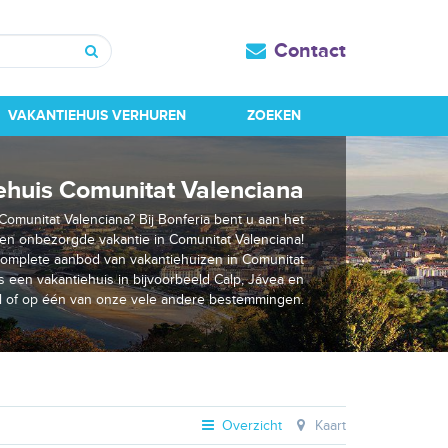
Contact
Zoeken
VAKANTIEHUIS VERHUREN
ZOEKEN
ehuis Comunitat Valenciana
Comunitat Valenciana? Bij Bonferia bent u aan het
een onbezorgde vakantie in Comunitat Valenciana!
complete aanbod van vakantiehuizen in Comunitat
 een vakantiehuis in bijvoorbeeld Calp, Jávea en
ll of op één van onze vele andere bestemmingen.
Overzicht
Kaart