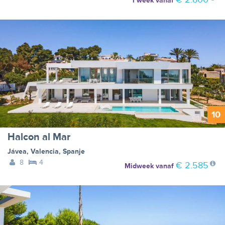
1 week
vanaf
10
Halcon al Mar
Jávea
,
Valencia
,
Spanje
8
4
€ 2.585
Midweek
vanaf