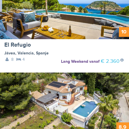
10
El Refugio
Jávea
,
Valencia
,
Spanje
8
4
€ 2.360
Lang Weekend
vanaf
8,9