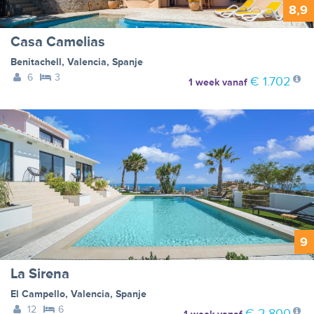
8,9
Casa Camelias
Benitachell
,
Valencia
,
Spanje
6
3
€ 1.702
1 week
vanaf
9
La Sirena
El Campello
,
Valencia
,
Spanje
12
6
€ 2.800