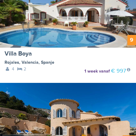
9
Villa Boya
Rojales
,
Valencia
,
Spanje
4
2
€ 997
1 week
vanaf