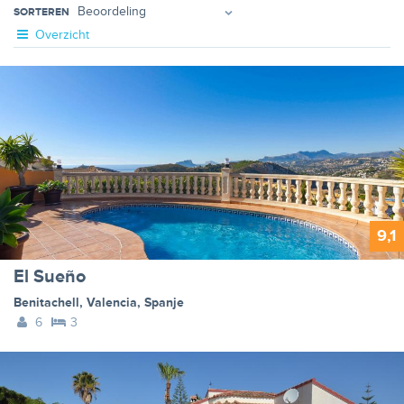
SORTEREN
Overzicht
9,1
El Sueño
Benitachell
,
Valencia
,
Spanje
6
3