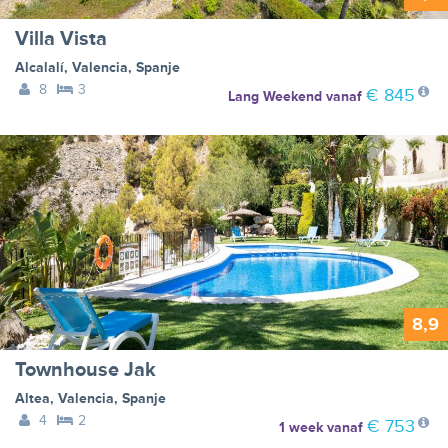
Villa Vista
Alcalalí
,
Valencia
,
Spanje
8
3
€ 845
Lang Weekend
vanaf
8,9
Townhouse Jak
Altea
,
Valencia
,
Spanje
4
2
€ 753
1 week
vanaf