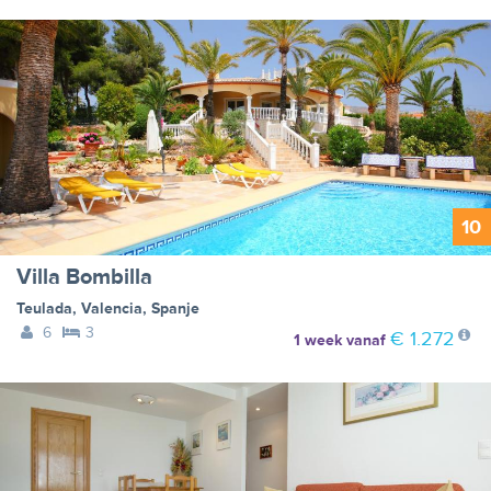
10
Villa Bombilla
Teulada
,
Valencia
,
Spanje
6
3
€ 1.272
1 week
vanaf