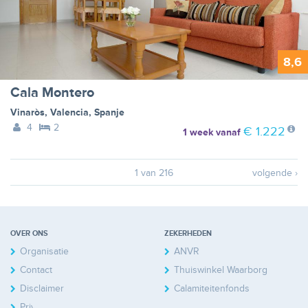
8,6
Cala Montero
Vinaròs
,
Valencia
,
Spanje
4
2
€ 1.222
1 week
vanaf
1 van 216
volgende ›
OVER ONS
ZEKERHEDEN
Organisatie
ANVR
Contact
Thuiswinkel Waarborg
Disclaimer
Calamiteitenfonds
Privacy