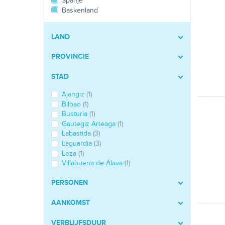
Spanje
Baskenland
LAND
PROVINCIE
STAD
Ajangiz
(1)
Bilbao
(1)
Busturia
(1)
Gautegiz Arteaga
(1)
Labastida
(3)
Laguardia
(3)
Leza
(1)
Villabuena de Álava
(1)
PERSONEN
AANKOMST
VERBLIJFSDUUR