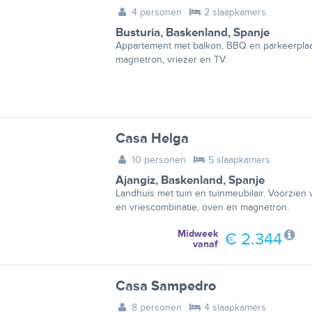
4 personen
2 slaapkamers
Busturia
,
Baskenland
,
Spanje
Appartement met balkon, BBQ en parkeerplaats.
magnetron, vriezer en TV.
Casa Helga
10 personen
5 slaapkamers
Ajangiz
,
Baskenland
,
Spanje
Landhuis met tuin en tuinmeubilair. Voorzien 
en vriescombinatie, oven en magnetron.
Midweek
€ 2.344
vanaf
Casa Sampedro
8 personen
4 slaapkamers