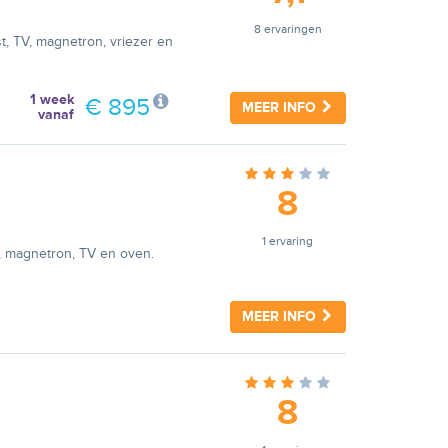
8 ervaringen
t, TV, magnetron, vriezer en
1 week
€ 895
MEER INFO
vanaf
8
1 ervaring
, magnetron, TV en oven.
MEER INFO
8