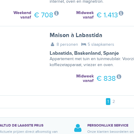
internet, oven en magnetron.
Weekend
Midweek
€ 708
€ 1.413
vanaf
vanaf
Maison à Labastida
8 personen
5 slaapkamers
Labastida
,
Baskenland
,
Spanje
Appartement met tuin en tuinmeubilair. Voorzi
koffiezetapparaat, vriezer en oven.
Midweek
€ 838
vanaf
1
2
ALTIJD DE LAAGSTE PRIJS
PERSOONLIJKE SERVICE
Actuele prijzen direct afkomstig van
Onze klanten beoordelen on