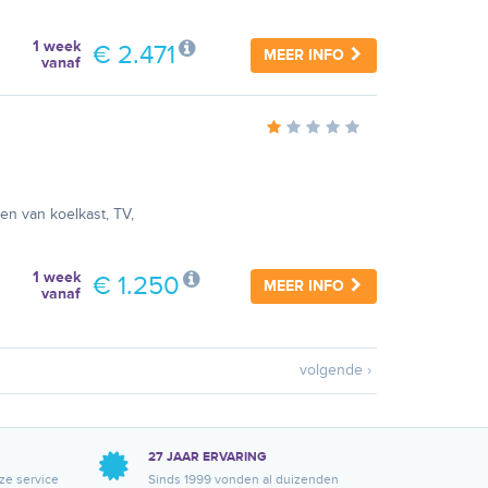
1 week
€ 2.471
MEER INFO
vanaf
en van koelkast, TV,
1 week
€ 1.250
MEER INFO
vanaf
volgende ›
27 JAAR ERVARING
ze service
Sinds 1999 vonden al duizenden