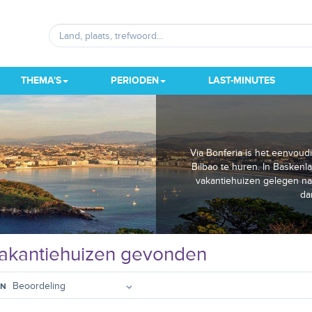
THEMA'S
PERIODEN
LAST-MINUTES
Via Bonferia is het eenvoud
Bilbao te huren. In Baskenl
vakantiehuizen gelegen nab
da
akantiehuizen gevonden
EN