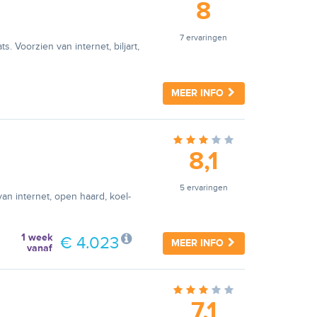
8
7 ervaringen
 Voorzien van internet, biljart,
MEER INFO
8,1
5 ervaringen
van internet, open haard, koel-
1 week
€ 4.023
MEER INFO
vanaf
7,1