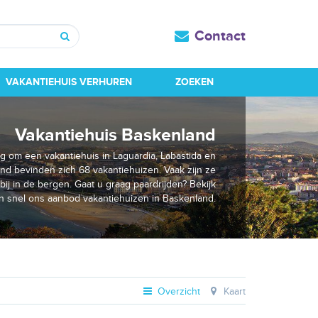
Contact
Zoeken
VAKANTIEHUIS VERHUREN
ZOEKEN
Vakantiehuis Baskenland
ig om een vakantiehuis in Laguardia, Labastida en
and bevinden zich 68 vakantiehuizen. Vaak zijn ze
ij in de bergen. Gaat u graag paardrijden? Bekijk
n snel ons aanbod vakantiehuizen in Baskenland.
Overzicht
Kaart