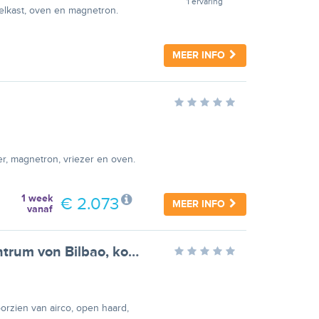
1 ervaring
oelkast, oven en magnetron.
MEER INFO
er, magnetron, vriezer en oven.
1 week
€ 2.073
MEER INFO
vanaf
Neue Luxus-Suiten im Stadtzentrum von Bilbao, kostenloses Parken
orzien van airco, open haard,