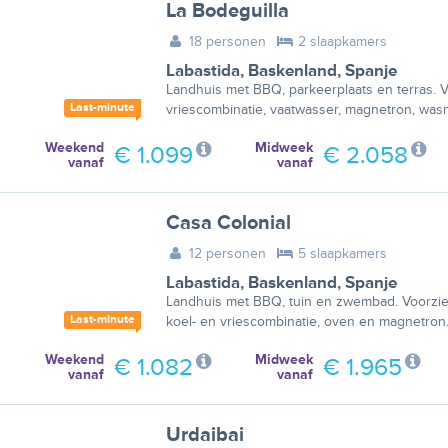
La Bodeguilla
18 personen
2 slaapkamers
Labastida
,
Baskenland
,
Spanje
Landhuis met BBQ, parkeerplaats en terras. V
Last-minute
vriescombinatie, vaatwasser, magnetron, was
Weekend
Midweek
€ 1.099
€ 2.058
vanaf
vanaf
Casa Colonial
12 personen
5 slaapkamers
Labastida
,
Baskenland
,
Spanje
Landhuis met BBQ, tuin en zwembad. Voorzien
Last-minute
koel- en vriescombinatie, oven en magnetron
Weekend
Midweek
€ 1.082
€ 1.965
vanaf
vanaf
Urdaibai