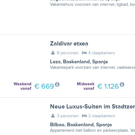
Vakantiehuis voorzien van internet, ligbad, k
Zaldivar etxea
8 personen
4 slaapkamers
Leza
,
Baskenland
,
Spanje
Vakantiepark voorzien van internet, vaatwass
Weekend
Midweek
€ 669
€ 1.126
vanaf
vanaf
3 personen
2 slaapkamers
Bilbao
,
Baskenland
,
Spanje
Appartement met balkon en parkeerplaats. Vo