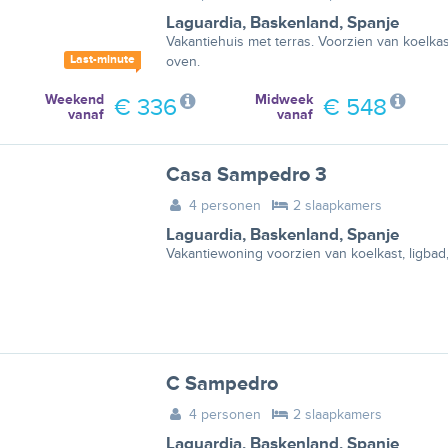
Laguardia
,
Baskenland
,
Spanje
Vakantiehuis met terras. Voorzien van koelkas
Last-minute
oven.
Weekend
Midweek
€ 336
€ 548
vanaf
vanaf
Casa Sampedro 3
4 personen
2 slaapkamers
Laguardia
,
Baskenland
,
Spanje
Vakantiewoning voorzien van koelkast, ligbad
C Sampedro
4 personen
2 slaapkamers
Laguardia
,
Baskenland
,
Spanje