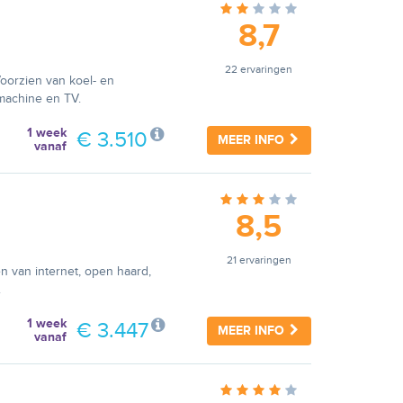
8,7
22 ervaringen
oorzien van koel- en
machine en TV.
1 week
€ 3.510
MEER INFO
vanaf
8,5
21 ervaringen
 van internet, open haard,
.
1 week
€ 3.447
MEER INFO
vanaf