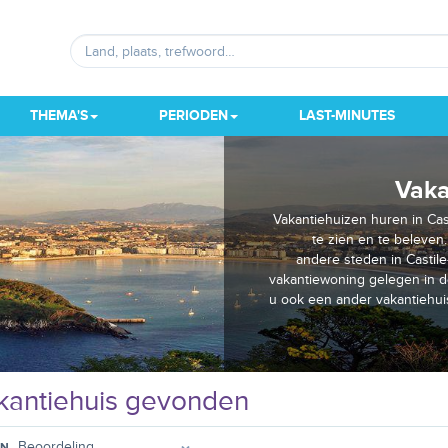
THEMA'S
PERIODEN
LAST-MINUTES
Vaka
Vakantiehuizen huren in Cas
te zien en te beleven
andere steden in Castil
vakantiewoning gelegen in d
u ook een ander vakantiehui
antiehuis gevonden
EN