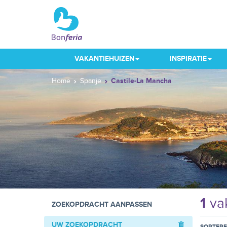
VAKANTIEHUIZEN
INSPIRATIE
Home
Spanje
Castile-La Mancha
1
vak
ZOEKOPDRACHT AANPASSEN
UW ZOEKOPDRACHT
SORTER