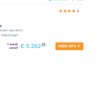
e
rzien van airco,
n haardroger.
1 week
€ 5.262
MEER INFO
vanaf