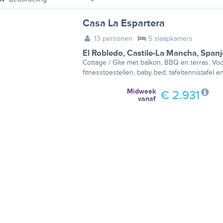
Casa La Espartera
13 personen
5 slaapkamers
El Robledo
,
Castile-La Mancha
,
Spanj
Cottage / Gîte met balkon, BBQ en terras. Voo
fitnesstoestellen, baby bed, tafeltennistafel e
Midweek
€ 2.931
vanaf