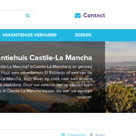
Contact
Zoeken
VAKANTIEHUIS VERHUREN
ZOEKEN
ntiehuis Castile-La Mancha
tile-La Mancha? InCastile-La Mancha is er genoeg
. Huur een vakantiehuis El Robledo of een van de
e-La Mancha. Toch liever op zoek naar een andere
e stad/dorp. Door uw selectie aan te passen kunt
s in Castile-La Mancha kiezen die aan uw wensen
voldoet.
Overzicht
Kaart