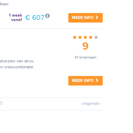
lkast.
1 week
€ 607
MEER INFO
vanaf
9
47 ervaringen
Voorzien van airco,
 en vriescombinatie.
MEER INFO
7
volgende ›