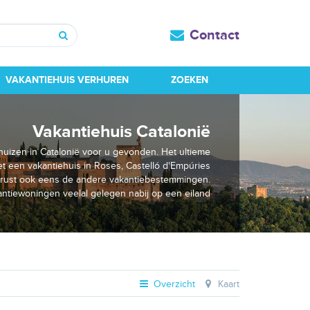
Contact
Zoeken
VAKANTIEHUIS VERHUREN
ZOEKEN
Vakantiehuis Catalonië
ehuizen in Catalonië voor u gevonden. Het ultieme
t een vakantiehuis in Roses, Castelló d'Empúries
gerust ook eens de andere vakantiebestemmingen.
kantiewoningen veelal gelegen nabij op een eiland
Overzicht
Kaart