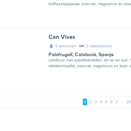
koffiezetapparaat, internet, magnetron en koe
Can Vives
5 personen
3 slaapkamers
Palafrugell
,
Catalonië
,
Spanje
Landhuis met speeltoestellen, terras en tuin. 
tafeltennistafel, internet, magnetron en koel-
1
2
3
4
5
6
7
…
26