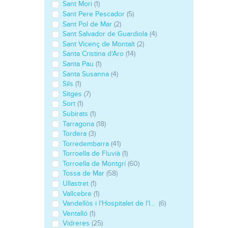
Sant Mori
(1)
Sant Pere Pescador
(5)
Sant Pol de Mar
(2)
Sant Salvador de Guardiola
(4)
Sant Vicenç de Montalt
(2)
Santa Cristina d'Aro
(14)
Santa Pau
(1)
Santa Susanna
(4)
Sils
(1)
Sitges
(7)
Sort
(1)
Subirats
(1)
Tarragona
(18)
Tordera
(3)
Torredembarra
(41)
Torroella de Fluvià
(1)
Torroella de Montgrí
(60)
Tossa de Mar
(58)
Ullastret
(1)
Vallcebre
(1)
Vandellòs i l'Hospitalet de l'Infant
(6)
Ventalló
(1)
Vidreres
(25)