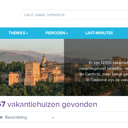
THEMA'S
PERIODEN
LAST-MINUTES
Er zijn 12359 vakanti
vakantiegevoel beleeft u me
en Cambrils, maar bekijk 
In Catalonië zijn de va
67
vakantiehuizen gevonden
EN