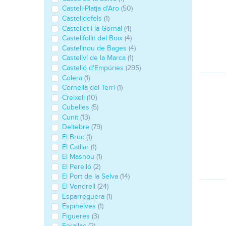
Castell-Platja d'Aro
(50)
Castelldefels
(1)
Castellet i la Gornal
(4)
Castellfollit del Boix
(4)
Castellnou de Bages
(4)
Castellví de la Marca
(1)
Castelló d'Empúries
(295)
Colera
(1)
Cornellà del Terri
(1)
Creixell
(10)
Cubelles
(5)
Cunit
(13)
Deltebre
(79)
El Bruc
(1)
El Catllar
(1)
El Masnou
(1)
El Perelló
(2)
El Port de la Selva
(14)
El Vendrell
(24)
Esparreguera
(1)
Espinelves
(1)
Figueres
(3)
Forallac
(2)