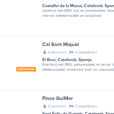
Castellví de la Marca
,
Catalonië
,
Span
Landhuis met BBQ, tuin en tuinmeubilair. Voo
internet, tafeltennistafel en kinderbed.
Cal Sant Miquel
6 personen
3 slaapkamers
El Bruc
,
Catalonië
,
Spanje
Boerderij met BBQ, parkeerplaats en terras. V
Last-minute
tafeltennistafel, kinderbed, koel- en vriescomb
Finca GuiMar
6 personen
3 slaapkamers
Sant Feliu de Guíxols
,
Catalonië
,
Spa