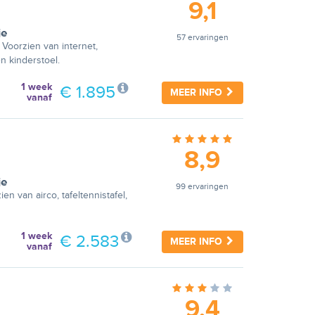
9,1
je
57 ervaringen
 Voorzien van internet,
n kinderstoel.
1 week
€ 1.895
MEER INFO
vanaf
8,9
je
99 ervaringen
en van airco, tafeltennistafel,
1 week
€ 2.583
MEER INFO
vanaf
9,4