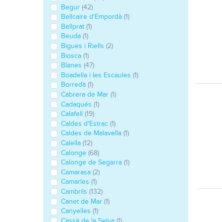
Begur
(42)
Bellcaire d'Empordà
(1)
Bellprat
(1)
Beuda
(1)
Bigues i Riells
(2)
Biosca
(1)
Blanes
(47)
Boadella i les Escaules
(1)
Borredà
(1)
Cabrera de Mar
(1)
Cadaqués
(1)
Calafell
(19)
Caldes d'Estrac
(1)
Caldes de Malavella
(1)
Calella
(12)
Calonge
(68)
Calonge de Segarra
(1)
Camarasa
(2)
Camarles
(1)
Cambrils
(132)
Canet de Mar
(1)
Canyelles
(1)
Cassà de la Selva
(1)