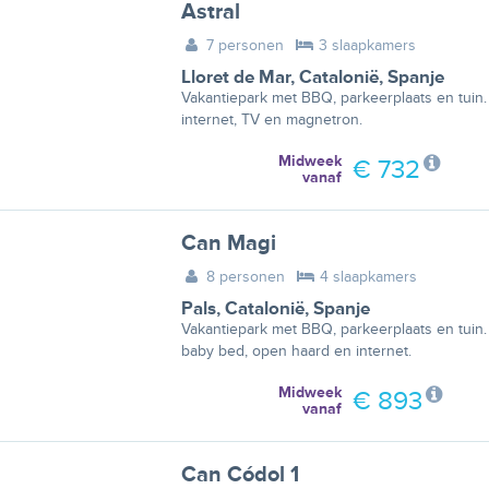
Astral
7 personen
3 slaapkamers
Lloret de Mar
,
Catalonië
,
Spanje
Vakantiepark met BBQ, parkeerplaats en tuin.
internet, TV en magnetron.
Midweek
€ 732
vanaf
Can Magi
8 personen
4 slaapkamers
Pals
,
Catalonië
,
Spanje
Vakantiepark met BBQ, parkeerplaats en tuin.
baby bed, open haard en internet.
Midweek
€ 893
vanaf
Can Códol 1