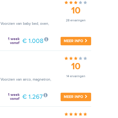
10
28 ervaringen
 Voorzien van baby bed, oven,
1 week
€ 1.008
MEER INFO
vanaf
10
14 ervaringen
 Voorzien van airco, magnetron,
1 week
€ 1.267
MEER INFO
vanaf