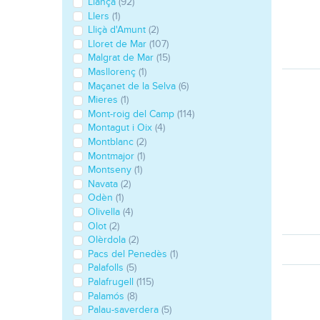
Llançà
(92)
Llers
(1)
Lliçà d'Amunt
(2)
Lloret de Mar
(107)
Malgrat de Mar
(15)
Masllorenç
(1)
Maçanet de la Selva
(6)
Mieres
(1)
Mont-roig del Camp
(114)
Montagut i Oix
(4)
Montblanc
(2)
Montmajor
(1)
Montseny
(1)
Navata
(2)
Odèn
(1)
Olivella
(4)
Olot
(2)
Olèrdola
(2)
Pacs del Penedès
(1)
Palafolls
(5)
Palafrugell
(115)
Palamós
(8)
Palau-saverdera
(5)