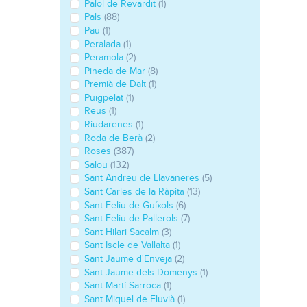
Palol de Revardit
(1)
Pals
(88)
Pau
(1)
Peralada
(1)
Peramola
(2)
Pineda de Mar
(8)
Premià de Dalt
(1)
Puigpelat
(1)
Reus
(1)
Riudarenes
(1)
Roda de Berà
(2)
Roses
(387)
Salou
(132)
Sant Andreu de Llavaneres
(5)
Sant Carles de la Ràpita
(13)
Sant Feliu de Guíxols
(6)
Sant Feliu de Pallerols
(7)
Sant Hilari Sacalm
(3)
Sant Iscle de Vallalta
(1)
Sant Jaume d'Enveja
(2)
Sant Jaume dels Domenys
(1)
Sant Martí Sarroca
(1)
Sant Miquel de Fluvià
(1)