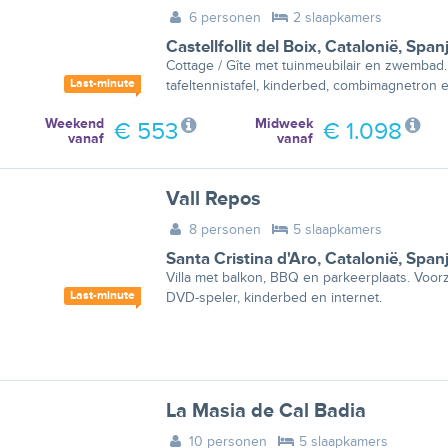
6 personen
2 slaapkamers
Castellfollit del Boix
,
Catalonië
,
Span
Cottage / Gîte met tuinmeubilair en zwembad.
Last-minute
tafeltennistafel, kinderbed, combimagnetron e
Weekend
Midweek
€ 553
€ 1.098
vanaf
vanaf
Vall Repos
8 personen
5 slaapkamers
Santa Cristina d'Aro
,
Catalonië
,
Span
Villa met balkon, BBQ en parkeerplaats. Voorzi
Last-minute
DVD-speler, kinderbed en internet.
La Masia de Cal Badia
10 personen
5 slaapkamers