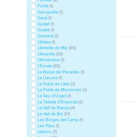
Fortià
(1)
Garriguella
(1)
Gavà
(1)
Godall
(1)
Gualta
(1)
Guimerà
(1)
L'Aldea
(1)
L'Ametlla de Mar
(65)
L'Ampolla
(36)
L'Armentera
(1)
L'Escala
(92)
La Bisbal del Penedès
(1)
La Llacuna
(1)
La Pobla de Lillet
(3)
La Pobla de Montornès
(2)
La Seu d'Urgell
(1)
La Tallada d'Empordà
(2)
La Vall de Bianya
(4)
La Vall de Boí
(51)
Les Borges del Camp
(1)
Les Piles
(1)
Lladurs
(3)