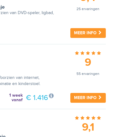
je
25 ervaringen
rzien van DVD-speler, ligbad,
MEER INFO
9
55 ervaringen
oorzien van internet,
inatie en kinderstoel.
1 week
€ 1.416
MEER INFO
vanaf
9,1
nje