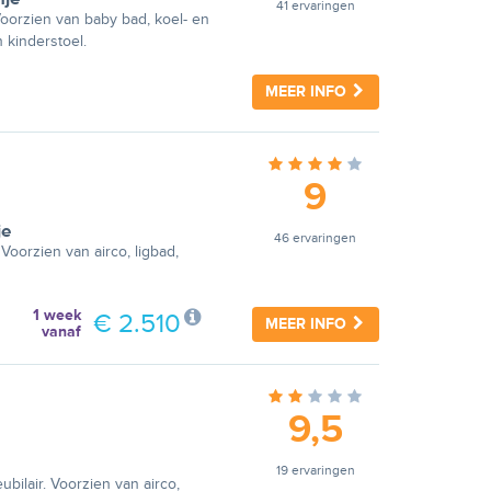
41 ervaringen
oorzien van baby bad, koel- en
n kinderstoel.
MEER INFO
9
je
46 ervaringen
Voorzien van airco, ligbad,
1 week
€ 2.510
MEER INFO
vanaf
9,5
19 ervaringen
bilair. Voorzien van airco,