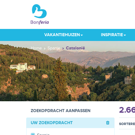
VAKANTIEHUIZEN
INSPIRATIE
Home
Spanje
Catalonië
2.6
ZOEKOPDRACHT AANPASSEN
UW ZOEKOPDRACHT
SORTER