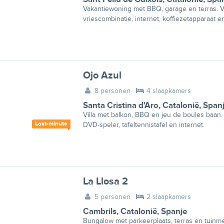
Vakantiewoning met BBQ, garage en terras. V
vriescombinatie, internet, koffiezetapparaat e
Ojo Azul
8 personen
4 slaapkamers
Santa Cristina d'Aro
,
Catalonië
,
Span
Villa met balkon, BBQ en jeu de boules baan. 
Last-minute
DVD-speler, tafeltennistafel en internet.
La Llosa 2
5 personen
2 slaapkamers
Cambrils
,
Catalonië
,
Spanje
Bungalow met parkeerplaats, terras en tuinmeu