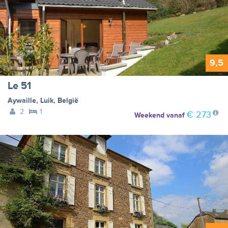
9,5
Le 51
Aywaille
,
Luik
,
België
2
1
€ 273
Weekend
vanaf