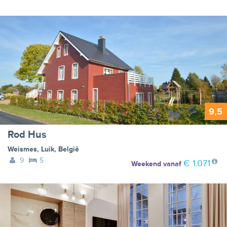
9,5
Rod Hus
Weismes
,
Luik
,
België
9
5
€ 1.071
Weekend
vanaf