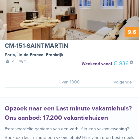
9,6
CM-151-SAINTMARTIN
Paris
,
Île-de-France
,
Frankrijk
4
1
€ 836
Weekend
vanaf
1 van 1000
volgende ›
Opzoek naar een Last minute vakantiehuis?
Ons aanbod: 17.200 vakantiehuizen
Extra voordelig genieten van een verblijf in een vakantiewoning?
Boek dan last- minute een vakantiehuis! Hier vindt u de beste deals