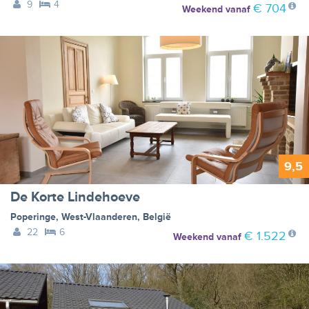
9
4
€ 704
Weekend
vanaf
9,5
De Korte Lindehoeve
Poperinge
,
West-Vlaanderen
,
België
22
6
€ 1.522
Weekend
vanaf