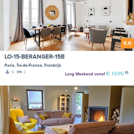
9,6
LO-15-BERANGER-15B
Paris
,
Île-de-France
,
Frankrijk
6
2
€ 1.695
Lang Weekend
vanaf