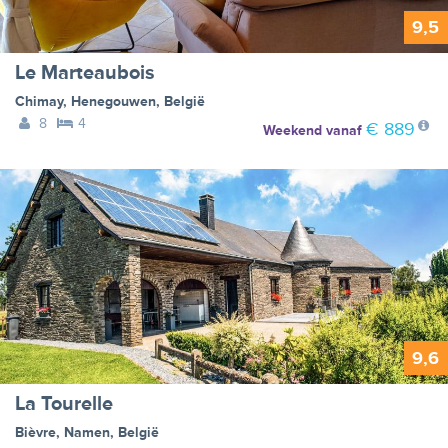
9,5
Le Marteaubois
Chimay
,
Henegouwen
,
België
8
4
€ 889
Weekend
vanaf
9,6
La Tourelle
Bièvre
,
Namen
,
België