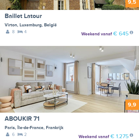
9,5
Baillet Latour
Virton
,
Luxemburg
,
België
8
4
€ 645
Weekend
vanaf
9,9
ABOUKIR 71
Paris
,
Île-de-France
,
Frankrijk
6
2
€ 1.275
Weekend
vanaf