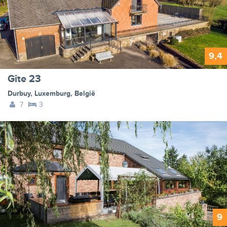
9,4
Gîte 23
Durbuy
,
Luxemburg
,
België
7
3
9