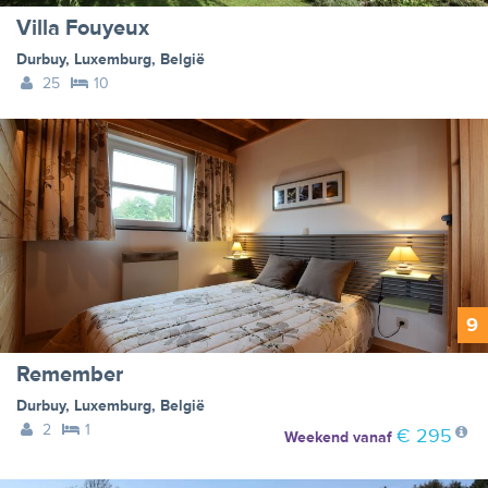
Villa Fouyeux
Durbuy
,
Luxemburg
,
België
25
10
9
Remember
Durbuy
,
Luxemburg
,
België
2
1
€ 295
Weekend
vanaf