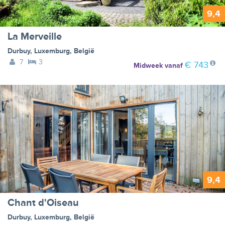
9,4
La Merveille
Durbuy
,
Luxemburg
,
België
7
3
€ 743
Midweek
vanaf
9,4
Chant d'Oiseau
Durbuy
,
Luxemburg
,
België