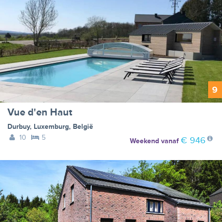
9
Vue d'en Haut
Durbuy
,
Luxemburg
,
België
10
5
€ 946
Weekend
vanaf