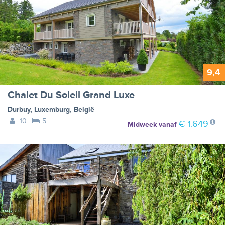
9,4
Chalet Du Soleil Grand Luxe
Durbuy
,
Luxemburg
,
België
10
5
€ 1.649
Midweek
vanaf