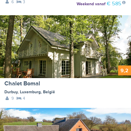
6
3
€ 585
Weekend
vanaf
9,2
Chalet Bomal
Durbuy
,
Luxemburg
,
België
9
4