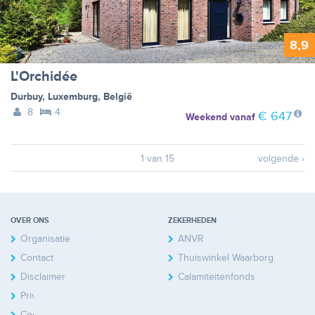
8,9
L'Orchidée
Durbuy
,
Luxemburg
,
België
8
4
€ 647
Weekend
vanaf
1 van 15
volgende ›
OVER ONS
ZEKERHEDEN
Organisatie
ANVR
Contact
Thuiswinkel Waarborg
Disclaimer
Calamiteitenfonds
Privacy
Cookies