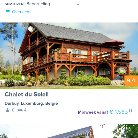
SORTEREN
Overzicht
9,4
Chalet du Soleil
Durbuy
,
Luxemburg
,
België
8
4
€ 1.585
Midweek
vanaf