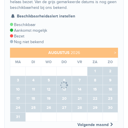
helaas bezet. Van de grijs gemarkeerde datums is nog geen
beschikbaarheid bij ons bekend.
Beschikbaarheidsalert instellen
Beschikbaar
Aankomst mogelijk
Bezet
Nog niet bekend
AUGUSTUS
2026
>
MA
DI
WO
DO
VR
ZA
ZO
1
2
3
4
5
6
7
8
9
10
11
12
13
14
15
16
17
18
19
20
21
22
23
24
25
26
27
28
29
30
31
Volgende maand