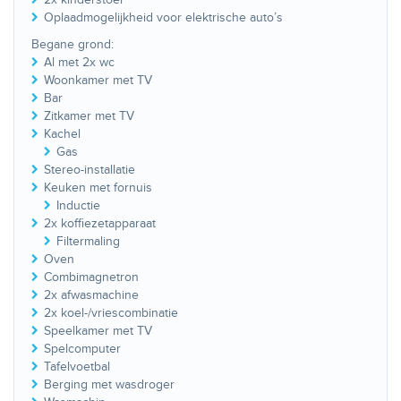
Oplaadmogelijkheid voor elektrische auto’s
Begane grond:
Al met 2x wc
Woonkamer met TV
Bar
Zitkamer met TV
Kachel
Gas
Stereo-installatie
Keuken met fornuis
Inductie
2x koffiezetapparaat
Filtermaling
Oven
Combimagnetron
2x afwasmachine
2x koel-/vriescombinatie
Speelkamer met TV
Spelcomputer
Tafelvoetbal
Berging met wasdroger