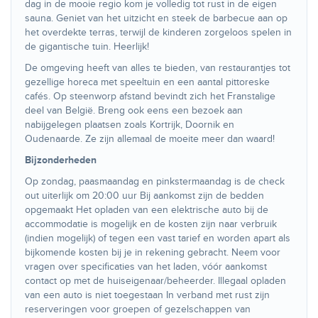
dag in de mooie regio kom je volledig tot rust in de eigen
sauna. Geniet van het uitzicht en steek de barbecue aan op
het overdekte terras, terwijl de kinderen zorgeloos spelen in
de gigantische tuin. Heerlijk!
De omgeving heeft van alles te bieden, van restaurantjes tot
gezellige horeca met speeltuin en een aantal pittoreske
cafés. Op steenworp afstand bevindt zich het Franstalige
deel van België. Breng ook eens een bezoek aan
nabijgelegen plaatsen zoals Kortrijk, Doornik en
Oudenaarde. Ze zijn allemaal de moeite meer dan waard!
Bijzonderheden
Op zondag, paasmaandag en pinkstermaandag is de check
out uiterlijk om 20:00 uur Bij aankomst zijn de bedden
opgemaakt Het opladen van een elektrische auto bij de
accommodatie is mogelijk en de kosten zijn naar verbruik
(indien mogelijk) of tegen een vast tarief en worden apart als
bijkomende kosten bij je in rekening gebracht. Neem voor
vragen over specificaties van het laden, vóór aankomst
contact op met de huiseigenaar/beheerder. Illegaal opladen
van een auto is niet toegestaan In verband met rust zijn
reserveringen voor groepen of gezelschappen van