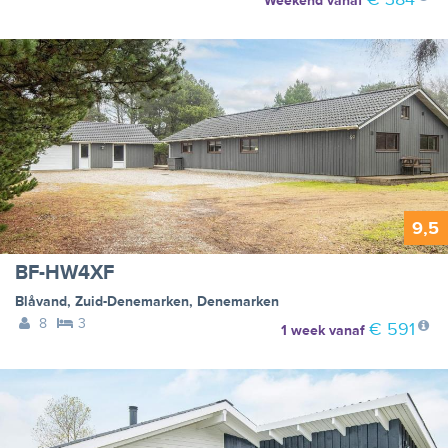
Weekend
vanaf
9,5
BF-HW4XF
Blåvand
,
Zuid-Denemarken
,
Denemarken
8
3
€ 591
1 week
vanaf