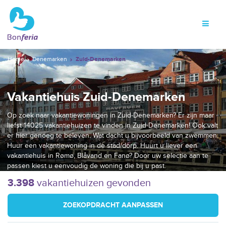
Home
Denemarken
Zuid-Denemarken
Vakantiehuis Zuid-Denemarken
Op zoek naar vakantiewoningen in Zuid-Denemarken? Er zijn maar
liefst 14025 vakantiehuizen te vinden in Zuid-Denemarken! Ook valt
er hier genoeg te beleven. Wat dacht u bijvoorbeeld van zwemmen.
Huur een vakantiewoning in de stad/dorp. Huurt u liever een
vakantiehuis in Rømø, Blåvand en Fanø? Door uw selectie aan te
passen kiest u eenvoudig de woning die bij u past.
3.398
vakantiehuizen gevonden
ZOEKOPDRACHT AANPASSEN