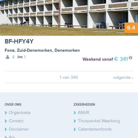
9,4
BF-HFY4Y
Fanø
,
Zuid-Denemarken
,
Denemarken
4
1
€ 341
Weekend
vanaf
1 van 340
volgende ›
OVER ONS
ZEKERHEDEN
Organisatie
ANVR
Contact
Thuiswinkel Waarborg
Disclaimer
Calamiteitenfonds
Privacy