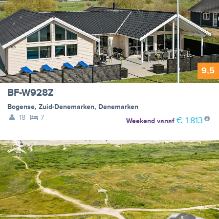
9,5
BF-W928Z
Bogense
,
Zuid-Denemarken
,
Denemarken
18
7
€ 1.813
Weekend
vanaf