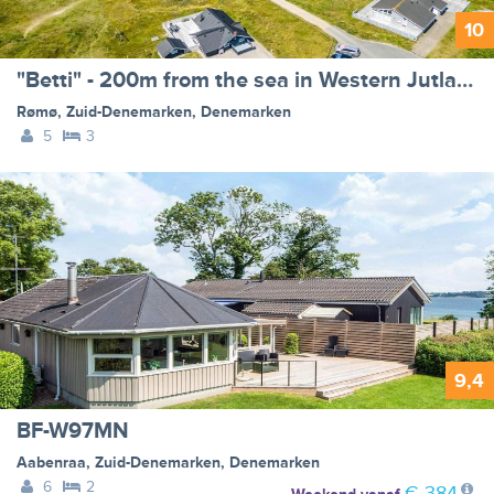
10
"Betti" - 200m from the sea in Western Jutland
Rømø
,
Zuid-Denemarken
,
Denemarken
5
3
9,4
BF-W97MN
Aabenraa
,
Zuid-Denemarken
,
Denemarken
6
2
€ 384