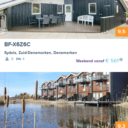
9,5
BF-X6Z6C
Sydals
,
Zuid-Denemarken
,
Denemarken
8
4
€ 561
Weekend
vanaf
9,3