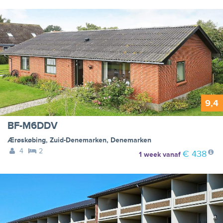
9,4
BF-M6DDV
Ærøskøbing
,
Zuid-Denemarken
,
Denemarken
4
2
€ 438
1 week
vanaf