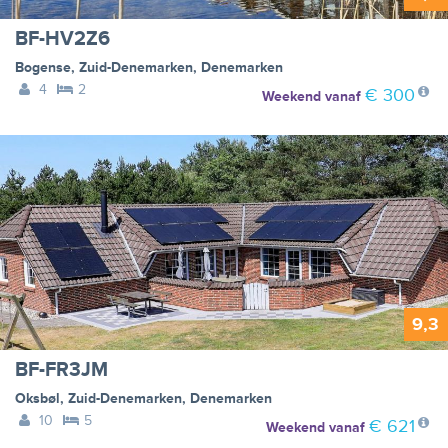
BF-HV2Z6
Bogense
,
Zuid-Denemarken
,
Denemarken
4
2
€ 300
Weekend
vanaf
9,3
BF-FR3JM
Oksbøl
,
Zuid-Denemarken
,
Denemarken
10
5
€ 621
Weekend
vanaf