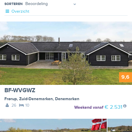
SORTEREN
Overzicht
9,6
BF-WVGWZ
Frørup
,
Zuid-Denemarken
,
Denemarken
26
10
€ 2.531
Weekend
vanaf