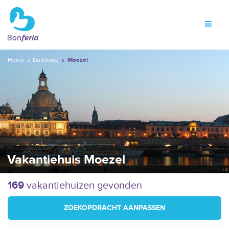
Home
Duitsland
Moezel
Vakantiehuis Moezel
169
vakantiehuizen gevonden
ZOEKOPDRACHT AANPASSEN