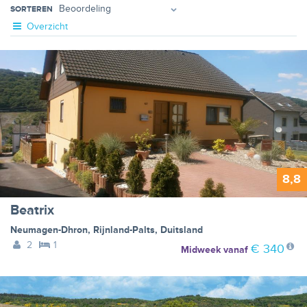
SORTEREN
Overzicht
8,8
Beatrix
Neumagen-Dhron
,
Rijnland-Palts
,
Duitsland
2
1
€ 340
Midweek
vanaf