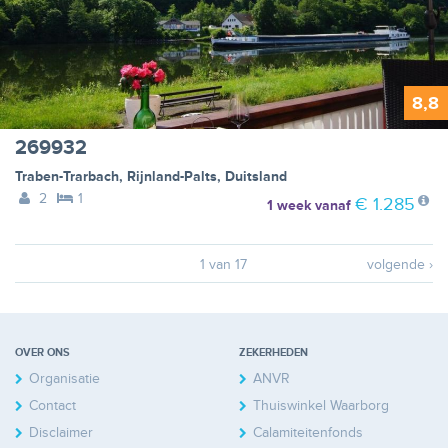
8,8
269932
Traben-Trarbach
,
Rijnland-Palts
,
Duitsland
2
1
€ 1.285
1 week
vanaf
1 van 17
volgende ›
OVER ONS
ZEKERHEDEN
Organisatie
ANVR
Contact
Thuiswinkel Waarborg
Disclaimer
Calamiteitenfonds