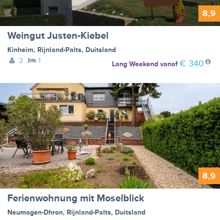
8,9
Weingut Justen-Kiebel
Kinheim
,
Rijnland-Palts
,
Duitsland
2
1
€ 340
Lang Weekend
vanaf
8,9
Ferienwohnung mit Moselblick
Neumagen-Dhron
,
Rijnland-Palts
,
Duitsland