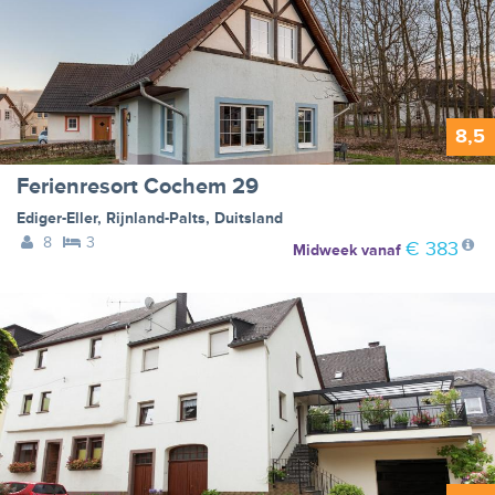
8,5
Ferienresort Cochem 29
Ediger-Eller
,
Rijnland-Palts
,
Duitsland
8
3
€ 383
Midweek
vanaf