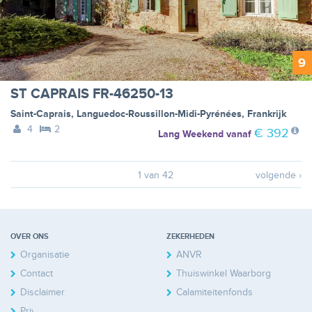
9
ST CAPRAIS FR-46250-13
Saint-Caprais
,
Languedoc-Roussillon-Midi-Pyrénées
,
Frankrijk
4
2
€ 392
Lang Weekend
vanaf
1 van 42
volgende ›
OVER ONS
ZEKERHEDEN
Organisatie
ANVR
Contact
Thuiswinkel Waarborg
Disclaimer
Calamiteitenfonds
Privacy