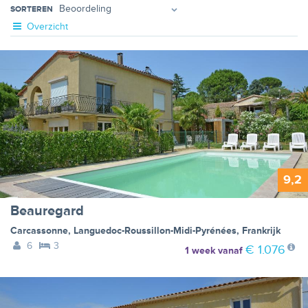
SORTEREN
Overzicht
9,2
Beauregard
Carcassonne
,
Languedoc-Roussillon-Midi-Pyrénées
,
Frankrijk
6
3
€ 1.076
1 week
vanaf