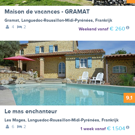
Maison de vacances - GRAMAT
Gramat
,
Languedoc-Roussillon-Midi-Pyrénées
,
Frankrijk
4
2
€ 260
Weekend
vanaf
9,1
Le mas enchanteur
Les Mages
,
Languedoc-Roussillon-Midi-Pyrénées
,
Frankrijk
6
2
€ 1.504
1 week
vanaf