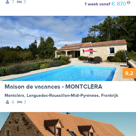
7
3
€ 870
1 week
vanaf
9,2
Maison de vacances - MONTCLÉRA
Montcléra
,
Languedoc-Roussillon-Midi-Pyrénées
,
Frankrijk
6
3