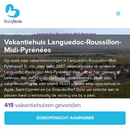
Home
Frankrijk
Languedoc-Roussillon-Midi-Pyrénées
Vakantiehuis Languedoc-Roussillon-
Midi-Pyrénées
Op zoek naar vakantiewoningen in Languedoc-Roussillon-Midi-
Pyrénées? Er zijn maar liefst 3087 vakantiehuizen te vinden in
Languedoc-Roussillon-Midi-Pyrénées! Ook valt er hier genoeg te
beleven. Wat dacht u bijvoorbeeld van zwemmen. Huur een
vakantiewoning op een eiland. Huurt u liever een vakantiehuis in
Agde, Saint-Cyprien en Le Grau-du-Roi? Door uw selectie aan te
passen kiest u eenvoudig de woning die bij u past.
415
vakantiehuizen gevonden
ZOEKOPDRACHT AANPASSEN