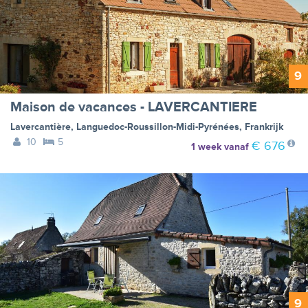
9
Maison de vacances - LAVERCANTIERE
Lavercantière
,
Languedoc-Roussillon-Midi-Pyrénées
,
Frankrijk
10
5
€ 676
1 week
vanaf
9