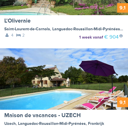
9,1
L'Oliveraie
Saint-Laurent-de-Carnols
,
Languedoc-Roussillon-Midi-Pyrénées
,
Fra
4
2
€ 904
1 week
vanaf
9,1
Maison de vacances - UZECH
Uzech
,
Languedoc-Roussillon-Midi-Pyrénées
,
Frankrijk