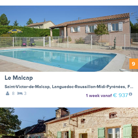
9
Le Malcap
Saint-Victor-de-Malcap
,
Languedoc-Roussillon-Midi-Pyrénées
,
Frankrijk
8
3
€ 937
1 week
vanaf