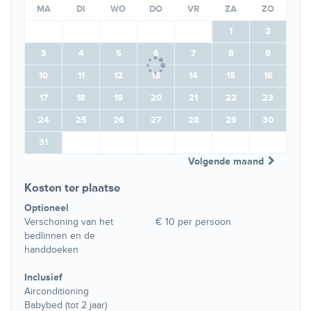
MA
DI
WO
DO
VR
ZA
ZO
1
2
3
4
5
6
7
8
9
10
11
12
13
14
15
16
17
18
19
20
21
22
23
24
25
26
27
28
29
30
31
Volgende maand
Kosten ter plaatse
Optioneel
Verschoning van het
€ 10 per persoon
bedlinnen en de
handdoeken
Inclusief
Airconditioning
Babybed (tot 2 jaar)