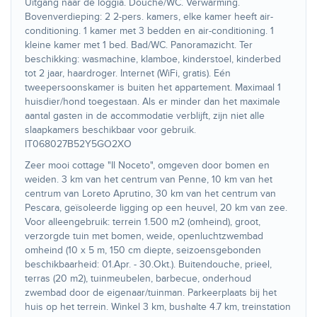
Uitgang naar de loggia. Douche/WC. Verwarming.
Bovenverdieping: 2 2-pers. kamers, elke kamer heeft air-
conditioning. 1 kamer met 3 bedden en air-conditioning. 1
kleine kamer met 1 bed. Bad/WC. Panoramazicht. Ter
beschikking: wasmachine, klamboe, kinderstoel, kinderbed
tot 2 jaar, haardroger. Internet (WiFi, gratis). Eén
tweepersoonskamer is buiten het appartement. Maximaal 1
huisdier/hond toegestaan. Als er minder dan het maximale
aantal gasten in de accommodatie verblijft, zijn niet alle
slaapkamers beschikbaar voor gebruik.
IT068027B52Y5GO2XO
Zeer mooi cottage "Il Noceto", omgeven door bomen en
weiden. 3 km van het centrum van Penne, 10 km van het
centrum van Loreto Aprutino, 30 km van het centrum van
Pescara, geïsoleerde ligging op een heuvel, 20 km van zee.
Voor alleengebruik: terrein 1.500 m2 (omheind), groot,
verzorgde tuin met bomen, weide, openluchtzwembad
omheind (10 x 5 m, 150 cm diepte, seizoensgebonden
beschikbaarheid: 01.Apr. - 30.Okt.). Buitendouche, prieel,
terras (20 m2), tuinmeubelen, barbecue, onderhoud
zwembad door de eigenaar/tuinman. Parkeerplaats bij het
huis op het terrein. Winkel 3 km, bushalte 4.7 km, treinstation