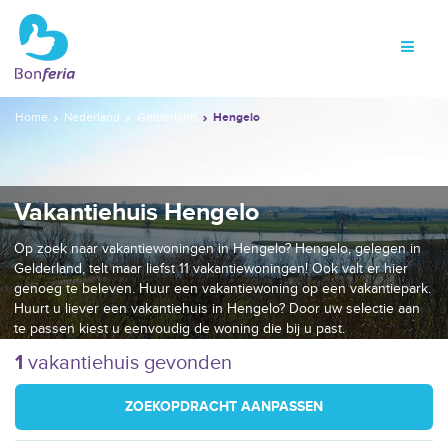
Home
Nederland
Gelderland
Hengelo
Vakantiehuis Hengelo
Op zoek naar vakantiewoningen in Hengelo? Hengelo, gelegen in
Gelderland, telt maar liefst 11 vakantiewoningen! Ook valt er hier
genoeg te beleven. Huur een vakantiewoning op een vakantiepark.
Huurt u liever een vakantiehuis in Hengelo? Door uw selectie aan
te passen kiest u eenvoudig de woning die bij u past.
1
vakantiehuis gevonden
ZOEKOPDRACHT AANPASSEN