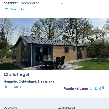
SORTEREN
Overzicht
Chalet Egel
Hengelo
,
Gelderland
,
Nederland
6
3
€ 338
Weekend
vanaf
OVER ONS
ZEKERHEDEN