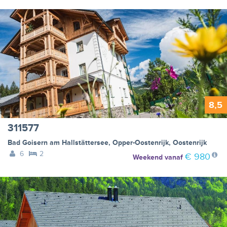
8,5
311577
Bad Goisern am Hallstättersee
,
Opper-Oostenrijk
,
Oostenrijk
6
2
€ 980
Weekend
vanaf