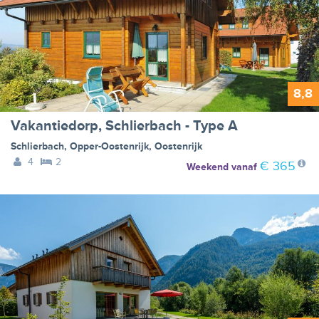
8,8
Vakantiedorp, Schlierbach - Type A
Schlierbach
,
Opper-Oostenrijk
,
Oostenrijk
4
2
€ 365
Weekend
vanaf