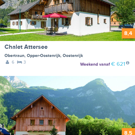
8,4
Chalet Attersee
Obertraun
,
Opper-Oostenrijk
,
Oostenrijk
6
3
€ 621
Weekend
vanaf
8,5