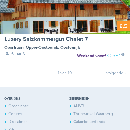
8,5
Luxery Salzkammergut Chalet 7
Obertraun
,
Opper-Oostenrijk
,
Oostenrijk
6
3
€ 591
Weekend
vanaf
1 van 10
volgende ›
OVER ONS
ZEKERHEDEN
Organisatie
ANVR
Contact
Thuiswinkel Waarborg
Disclaimer
Calamiteitenfonds
Privacy