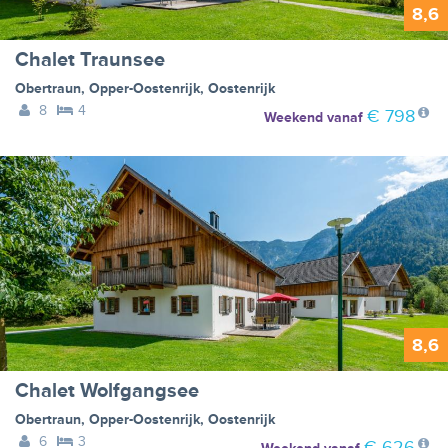
8,6
Chalet Traunsee
Obertraun
,
Opper-Oostenrijk
,
Oostenrijk
8
4
€ 798
Weekend
vanaf
8,6
Chalet Wolfgangsee
Obertraun
,
Opper-Oostenrijk
,
Oostenrijk
6
3
€ 626