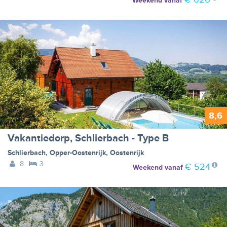
Weekend
vanaf
8,6
Vakantiedorp, Schlierbach - Type B
Schlierbach
,
Opper-Oostenrijk
,
Oostenrijk
8
3
€ 524
Weekend
vanaf