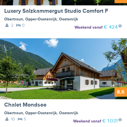
Luxery Salzkammergut Studio Comfort F
Obertraun
,
Opper-Oostenrijk
,
Oostenrijk
2
0
€ 424
Weekend
vanaf
8,6
Chalet Mondsee
Obertraun
,
Opper-Oostenrijk
,
Oostenrijk
10
5
€ 1.031
Weekend
vanaf