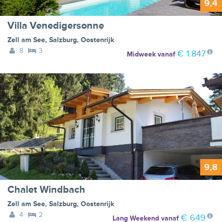
9,4
Villa Venedigersonne
Zell am See
,
Salzburg
,
Oostenrijk
8
3
€ 1.847
Midweek
vanaf
9,8
Chalet Windbach
Zell am See
,
Salzburg
,
Oostenrijk
4
2
€ 649
Lang Weekend
vanaf