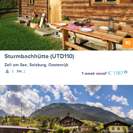
10
Sturmbachhütte (UTD110)
Zell am See
,
Salzburg
,
Oostenrijk
6
2
€ 1.187
1 week
vanaf