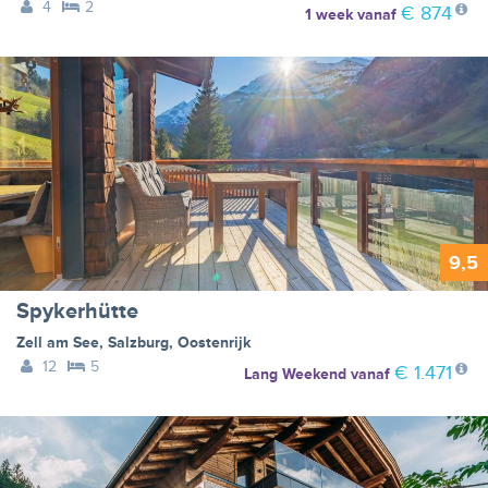
4
2
€ 874
1 week
vanaf
9,5
Spykerhütte
Zell am See
,
Salzburg
,
Oostenrijk
12
5
€ 1.471
Lang Weekend
vanaf