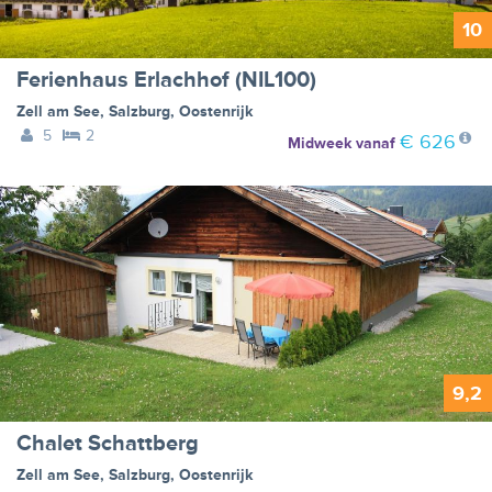
10
Ferienhaus Erlachhof (NIL100)
Zell am See
,
Salzburg
,
Oostenrijk
5
2
€ 626
Midweek
vanaf
9,2
Chalet Schattberg
Zell am See
,
Salzburg
,
Oostenrijk