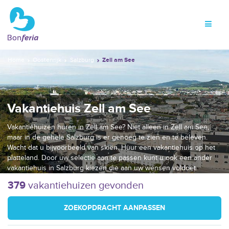
Home
Oostenrijk
Salzburg
Zell am See
Vakantiehuis Zell am See
Vakantiehuizen huren in Zell am See? Niet alleen in Zell am See,
maar in de gehele Salzburg is er genoeg te zien en te beleven.
Wacht dat u bijvoorbeeld van skiën. Huur een vakantiehuis op het
platteland. Door uw selectie aan te passen kunt u ook een ander
vakantiehuis in Salzburg kiezen die aan uw wensen voldoet.
379
vakantiehuizen gevonden
ZOEKOPDRACHT AANPASSEN