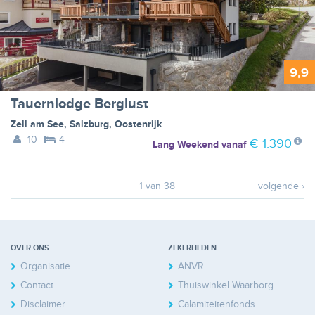
9,9
Tauernlodge Berglust
Zell am See
,
Salzburg
,
Oostenrijk
10
4
€ 1.390
Lang Weekend
vanaf
1 van 38
volgende ›
OVER ONS
ZEKERHEDEN
Organisatie
ANVR
Contact
Thuiswinkel Waarborg
Disclaimer
Calamiteitenfonds