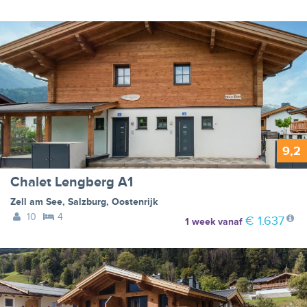
9,2
Chalet Lengberg A1
Zell am See
,
Salzburg
,
Oostenrijk
10
4
€ 1.637
1 week
vanaf