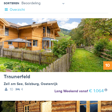
SORTEREN
Overzicht
10
Traunerfeld
Zell am See
,
Salzburg
,
Oostenrijk
10
4
€ 1.064
Lang Weekend
vanaf