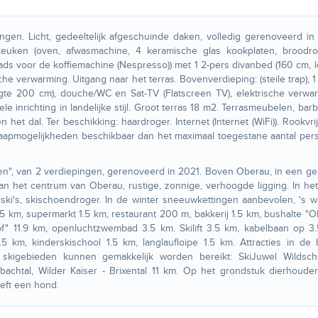
gen. Licht, gedeeltelijk afgeschuinde daken, volledig gerenoveerd in
keuken (oven, afwasmachine, 4 keramische glas kookplaten, broodroo
ads voor de koffiemachine (Nespresso)) met 1 2-pers divanbed (160 cm, 
che verwarming. Uitgang naar het terras. Bovenverdieping: (steile trap), 
gte 200 cm), douche/WC en Sat-TV (Flatscreen TV), elektrische verwa
e inrichting in landelijke stijl. Groot terras 18 m2. Terrasmeubelen, bar
et dal. Ter beschikking: haardroger. Internet (Internet (WiFi)). Rookvrij
 slaapmogelijkheden beschikbaar dan het maximaal toegestane aantal pe
sten", van 2 verdiepingen, gerenoveerd in 2021. Boven Oberau, in een g
an het centrum van Oberau, rustige, zonnige, verhoogde ligging. In het
 ski's, skischoendroger. In de winter sneeuwkettingen aanbevolen, 's w
.5 km, supermarkt 1.5 km, restaurant 200 m, bakkerij 1.5 km, bushalte "
of" 11.9 km, openluchtzwembad 3.5 km. Skilift 3.5 km, kabelbaan op 3
.5 km, kinderskischool 1.5 km, langlaufloipe 1.5 km. Attracties in de 
de skigebieden kunnen gemakkelijk worden bereikt: SkiJuwel Wildsch
achtal, Wilder Kaiser - Brixental 11 km. Op het grondstuk dierhouder
eft een hond.