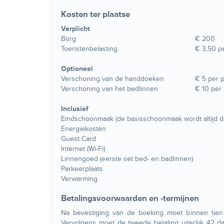
Kosten ter plaatse
Verplicht
Borg
€ 200
Toeristenbelasting
€ 3,50 p
Optioneel
Verschoning van de handdoeken
€ 5 per 
Verschoning van het bedlinnen
€ 10 per
Inclusief
Eindschoonmaak (de basisschoonmaak wordt altijd d
Energiekosten
Guest Card
Internet (Wi-Fi)
Linnengoed (eerste set bed- en badlinnen)
Parkeerplaats
Verwarming
Betalingsvoorwaarden en -termijnen
Na bevestiging van de boeking moet binnen tie
Vervolgens moet de tweede betaling uiterlijk 42 