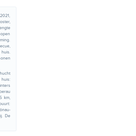
 2021,
ster,
lengte
1 open
rming.
becue,
 huis.
rsonen
ehucht
 huis:
inters
Oberau
.5 km,
buurt:
önau-
ij. De