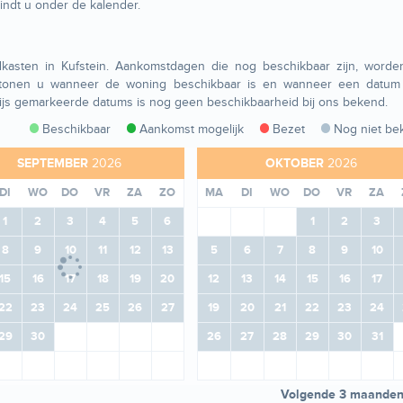
vindt u onder de kalender.
kasten in Kufstein. Aankomstdagen die nog beschikbaar zijn, worde
 tonen u wanneer de woning beschikbaar is en wanneer een datum
rijs gemarkeerde datums is nog geen beschikbaarheid bij ons bekend.
Beschikbaar
Aankomst mogelijk
Bezet
Nog niet be
SEPTEMBER
2026
OKTOBER
2026
DI
WO
DO
VR
ZA
ZO
MA
DI
WO
DO
VR
ZA
1
2
3
4
5
6
1
2
3
8
9
10
11
12
13
5
6
7
8
9
10
15
16
17
18
19
20
12
13
14
15
16
17
22
23
24
25
26
27
19
20
21
22
23
24
29
30
26
27
28
29
30
31
Volgende 3 maande