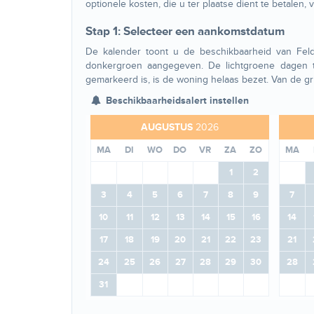
optionele kosten, die u ter plaatse dient te betalen, 
Stap 1: Selecteer een aankomstdatum
De kalender toont u de beschikbaarheid van Feld
donkergroen aangegeven. De lichtgroene dagen
gemarkeerd is, is de woning helaas bezet. Van de g
Beschikbaarheidsalert instellen
AUGUSTUS
2026
MA
DI
WO
DO
VR
ZA
ZO
MA
1
2
3
4
5
6
7
8
9
7
10
11
12
13
14
15
16
14
17
18
19
20
21
22
23
21
24
25
26
27
28
29
30
28
31