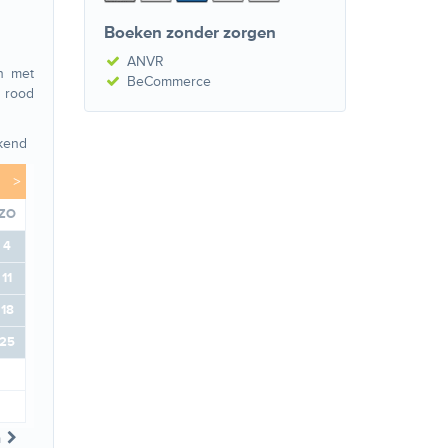
Boeken zonder zorgen
ANVR
n met
BeCommerce
 rood
kend
>
ZO
4
11
18
25
n