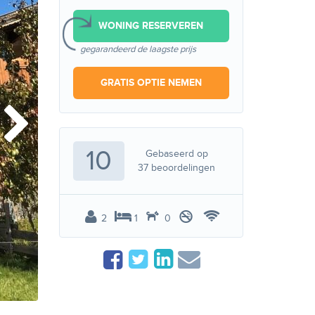
WONING RESERVEREN
gegarandeerd de laagste prijs
GRATIS OPTIE NEMEN
10
Gebaseerd op
37
beoordelingen
2
1
0
Binnen (zomer)