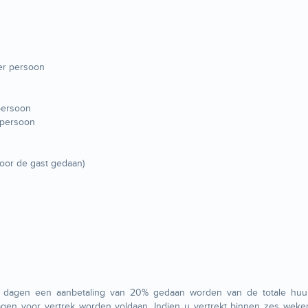
er persoon
persoon
 persoon
oor de gast gedaan)
n dagen een aanbetaling van 20% gedaan worden van de totale huu
dagen voor vertrek worden voldaan. Indien u vertrekt binnen zes wek