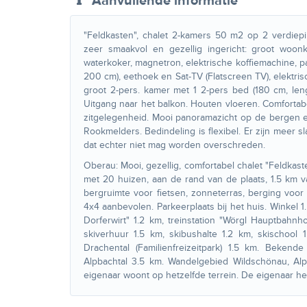
Aanvullende informatie
"Feldkasten", chalet 2-kamers 50 m2 op 2 verdiepin
zeer smaakvol en gezellig ingericht: groot woon
waterkoker, magnetron, elektrische koffiemachine, p
200 cm), eethoek en Sat-TV (Flatscreen TV), elektris
groot 2-pers. kamer met 1 2-pers bed (180 cm, len
Uitgang naar het balkon. Houten vloeren. Comfortabel
zitgelegenheid. Mooi panoramazicht op de bergen en h
Rookmelders. Bedindeling is flexibel. Er zijn meer
dat echter niet mag worden overschreden.
Oberau: Mooi, gezellig, comfortabel chalet "Feldka
met 20 huizen, aan de rand van de plaats, 1.5 km v
bergruimte voor fietsen, zonneterras, berging voor
4x4 aanbevolen. Parkeerplaats bij het huis. Winkel 1
Dorferwirt" 1.2 km, treinstation "Wörgl Hauptbahnh
skiverhuur 1.5 km, skibushalte 1.2 km, skischool 1
Drachental (Familienfreizeitpark) 1.5 km. Beken
Alpbachtal 3.5 km. Wandelgebied Wildschönau, Alpb
eigenaar woont op hetzelfde terrein. De eigenaar he