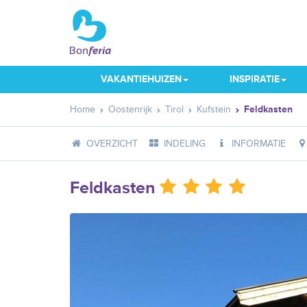
VAKANTIEHUIZEN
INSPIRATIE
Home
Oostenrijk
Tirol
Kufstein
Feldkasten
OVERZICHT
INDELING
INFORMATIE
Feldkasten