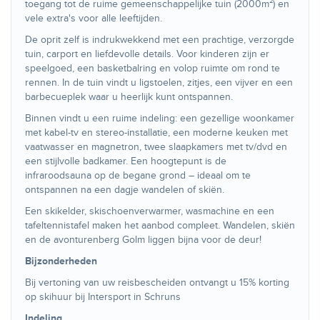
toegang tot de ruime gemeenschappelijke tuin (2000m²) en
vele extra's voor alle leeftijden.
De oprit zelf is indrukwekkend met een prachtige, verzorgde
tuin, carport en liefdevolle details. Voor kinderen zijn er
speelgoed, een basketbalring en volop ruimte om rond te
rennen. In de tuin vindt u ligstoelen, zitjes, een vijver en een
barbecueplek waar u heerlijk kunt ontspannen.
Binnen vindt u een ruime indeling: een gezellige woonkamer
met kabel-tv en stereo-installatie, een moderne keuken met
vaatwasser en magnetron, twee slaapkamers met tv/dvd en
een stijlvolle badkamer. Een hoogtepunt is de
infraroodsauna op de begane grond – ideaal om te
ontspannen na een dagje wandelen of skiën.
Een skikelder, skischoenverwarmer, wasmachine en een
tafeltennistafel maken het aanbod compleet. Wandelen, skiën
en de avonturenberg Golm liggen bijna voor de deur!
Bijzonderheden
Bij vertoning van uw reisbescheiden ontvangt u 15% korting
op skihuur bij Intersport in Schruns
Indeling