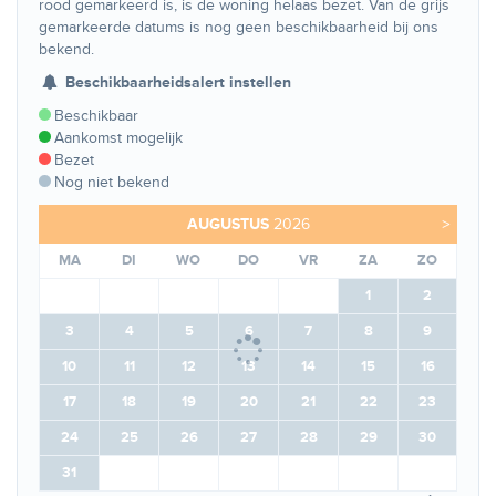
rood gemarkeerd is, is de woning helaas bezet. Van de grijs
gemarkeerde datums is nog geen beschikbaarheid bij ons
bekend.
Beschikbaarheidsalert instellen
Beschikbaar
Aankomst mogelijk
Bezet
Nog niet bekend
AUGUSTUS
2026
>
MA
DI
WO
DO
VR
ZA
ZO
1
2
3
4
5
6
7
8
9
10
11
12
13
14
15
16
17
18
19
20
21
22
23
24
25
26
27
28
29
30
31