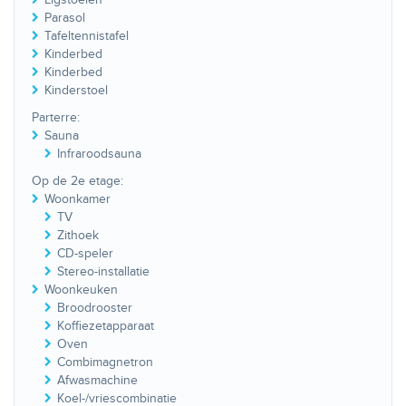
Parasol
Tafeltennistafel
Kinderbed
Kinderbed
Kinderstoel
Parterre:
Sauna
Infraroodsauna
Op de 2e etage:
Woonkamer
TV
Zithoek
CD-speler
Stereo-installatie
Woonkeuken
Broodrooster
Koffiezetapparaat
Oven
Combimagnetron
Afwasmachine
Koel-/vriescombinatie