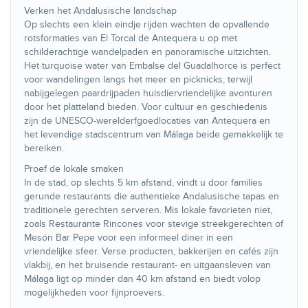
Verken het Andalusische landschap
Op slechts een klein eindje rijden wachten de opvallende
rotsformaties van El Torcal de Antequera u op met
schilderachtige wandelpaden en panoramische uitzichten.
Het turquoise water van Embalse del Guadalhorce is perfect
voor wandelingen langs het meer en picknicks, terwijl
nabijgelegen paardrijpaden huisdiervriendelijke avonturen
door het platteland bieden. Voor cultuur en geschiedenis
zijn de UNESCO-werelderfgoedlocaties van Antequera en
het levendige stadscentrum van Málaga beide gemakkelijk te
bereiken.
Proef de lokale smaken
In de stad, op slechts 5 km afstand, vindt u door families
gerunde restaurants die authentieke Andalusische tapas en
traditionele gerechten serveren. Mis lokale favorieten niet,
zoals Restaurante Rincones voor stevige streekgerechten of
Mesón Bar Pepe voor een informeel diner in een
vriendelijke sfeer. Verse producten, bakkerijen en cafés zijn
vlakbij, en het bruisende restaurant- en uitgaansleven van
Málaga ligt op minder dan 40 km afstand en biedt volop
mogelijkheden voor fijnproevers.