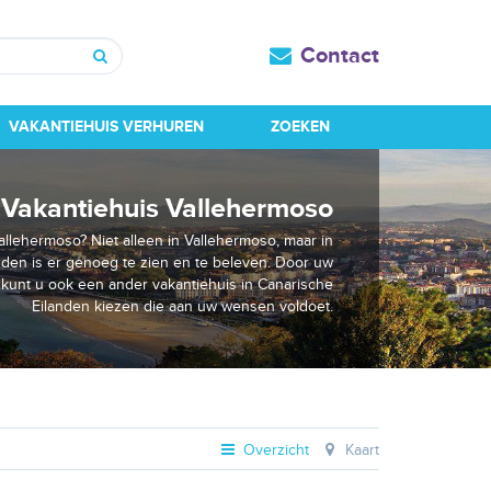
Contact
Zoeken
VAKANTIEHUIS VERHUREN
ZOEKEN
Vakantiehuis Vallehermoso
allehermoso? Niet alleen in Vallehermoso, maar in
nden is er genoeg te zien en te beleven. Door uw
 kunt u ook een ander vakantiehuis in Canarische
Eilanden kiezen die aan uw wensen voldoet.
Overzicht
Kaart