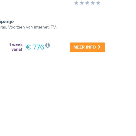
Spanje
ras. Voorzien van internet, TV,
1 week
€ 776
MEER INFO
vanaf