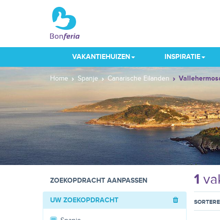
VAKANTIEHUIZEN
INSPIRATIE
Home
Spanje
Canarische Eilanden
Vallehermos
1
vak
ZOEKOPDRACHT AANPASSEN
UW ZOEKOPDRACHT
SORTER