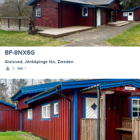
BF-8NX6G
Gislaved
,
Jönköpings län
,
Zweden
5
1