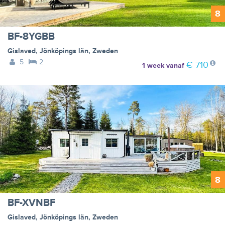
8
BF-8YGBB
Gislaved
,
Jönköpings län
,
Zweden
5
2
€ 710
1 week
vanaf
8
BF-XVNBF
Gislaved
,
Jönköpings län
,
Zweden