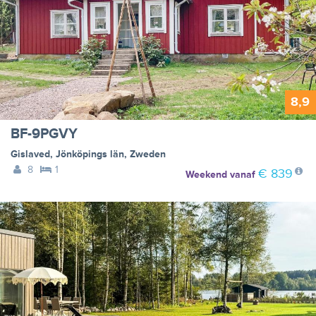
8,9
BF-9PGVY
Gislaved
,
Jönköpings län
,
Zweden
8
1
€ 839
Weekend
vanaf