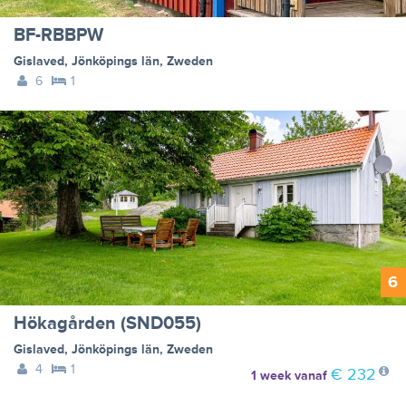
BF-RBBPW
Gislaved
,
Jönköpings län
,
Zweden
6
1
6
Hökagården (SND055)
Gislaved
,
Jönköpings län
,
Zweden
4
1
€ 232
1 week
vanaf