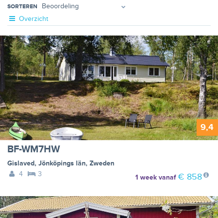
SORTEREN
Overzicht
9,4
BF-WM7HW
Gislaved
,
Jönköpings län
,
Zweden
4
3
€ 858
1 week
vanaf