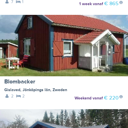
7
1
€ 865
1 week
vanaf
Blombacker
Gislaved
,
Jönköpings län
,
Zweden
2
2
€ 220
Weekend
vanaf