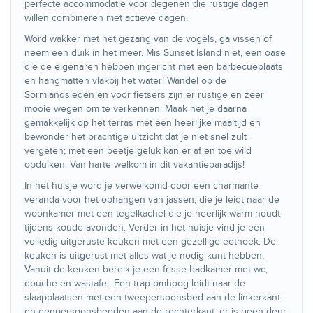
perfecte accommodatie voor degenen die rustige dagen
willen combineren met actieve dagen.
Word wakker met het gezang van de vogels, ga vissen of
neem een duik in het meer. Mis Sunset Island niet, een oase
die de eigenaren hebben ingericht met een barbecueplaats
en hangmatten vlakbij het water! Wandel op de
Sörmlandsleden en voor fietsers zijn er rustige en zeer
mooie wegen om te verkennen. Maak het je daarna
gemakkelijk op het terras met een heerlijke maaltijd en
bewonder het prachtige uitzicht dat je niet snel zult
vergeten; met een beetje geluk kan er af en toe wild
opduiken. Van harte welkom in dit vakantieparadijs!
In het huisje word je verwelkomd door een charmante
veranda voor het ophangen van jassen, die je leidt naar de
woonkamer met een tegelkachel die je heerlijk warm houdt
tijdens koude avonden. Verder in het huisje vind je een
volledig uitgeruste keuken met een gezellige eethoek. De
keuken is uitgerust met alles wat je nodig kunt hebben.
Vanuit de keuken bereik je een frisse badkamer met wc,
douche en wastafel. Een trap omhoog leidt naar de
slaapplaatsen met een tweepersoonsbed aan de linkerkant
en eenpersoonsbedden aan de rechterkant; er is geen deur