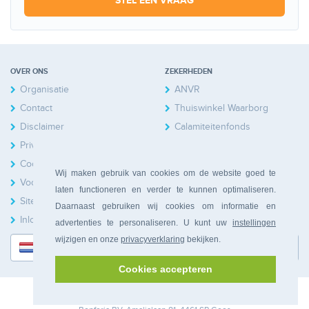
STEL EEN VRAAG
OVER ONS
ZEKERHEDEN
Organisatie
ANVR
Contact
Thuiswinkel Waarborg
Disclaimer
Calamiteitenfonds
Privacy
Cookies
Wij maken gebruik van cookies om de website goed te
Voorwaarden
laten functioneren en verder te kunnen optimaliseren.
Sitemap
Daarnaast gebruiken wij cookies om informatie en
Inloggen Huiseigenaren
advertenties te personaliseren. U kunt uw
instellingen
wijzigen en onze
privacyverklaring
bekijken.
Nederlands
Cookies accepteren
© 2026 Bonferia. Alle rechten voorbehouden.