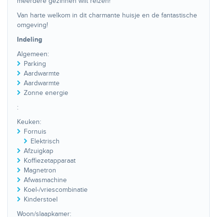
meerdere gezinnen wilt reizen!
Van harte welkom in dit charmante huisje en de fantastische
omgeving!
Indeling
Algemeen:
Parking
Aardwarmte
Aardwarmte
Zonne energie
:
Keuken:
Fornuis
Elektrisch
Afzuigkap
Koffiezetapparaat
Magnetron
Afwasmachine
Koel-/vriescombinatie
Kinderstoel
Woon/slaapkamer: