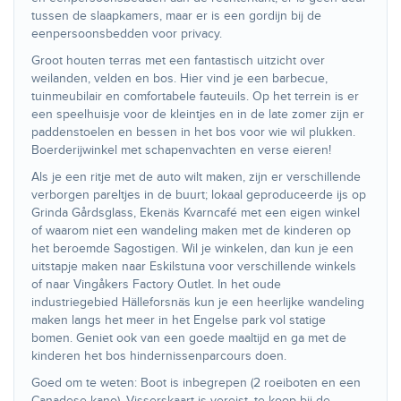
tussen de slaapkamers, maar er is een gordijn bij de
eenpersoonsbedden voor privacy.
Groot houten terras met een fantastisch uitzicht over
weilanden, velden en bos. Hier vind je een barbecue,
tuinmeubilair en comfortabele fauteuils. Op het terrein is er
een speelhuisje voor de kleintjes en in de late zomer zijn er
paddenstoelen en bessen in het bos voor wie wil plukken.
Boerderijwinkel met schapenvachten en verse eieren!
Als je een ritje met de auto wilt maken, zijn er verschillende
verborgen pareltjes in de buurt; lokaal geproduceerde ijs op
Grinda Gårdsglass, Ekenäs Kvarncafé met een eigen winkel
of waarom niet een wandeling maken met de kinderen op
het beroemde Sagostigen. Wil je winkelen, dan kun je een
uitstapje maken naar Eskilstuna voor verschillende winkels
of naar Vingåkers Factory Outlet. In het oude
industriegebied Hälleforsnäs kun je een heerlijke wandeling
maken langs het meer in het Engelse park vol statige
bomen. Geniet ook van een goede maaltijd en ga met de
kinderen het bos hindernissenparcours doen.
Goed om te weten: Boot is inbegrepen (2 roeiboten en een
Canadese kano). Visserskaart is vereist, te koop bij de