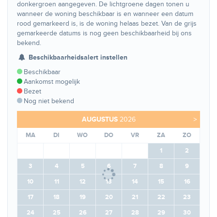
donkergroen aangegeven. De lichtgroene dagen tonen u
wanneer de woning beschikbaar is en wanneer een datum
rood gemarkeerd is, is de woning helaas bezet. Van de grijs
gemarkeerde datums is nog geen beschikbaarheid bij ons
bekend.
Beschikbaarheidsalert instellen
Beschikbaar
Aankomst mogelijk
Bezet
Nog niet bekend
AUGUSTUS
2026
>
MA
DI
WO
DO
VR
ZA
ZO
1
2
3
4
5
6
7
8
9
10
11
12
13
14
15
16
17
18
19
20
21
22
23
24
25
26
27
28
29
30