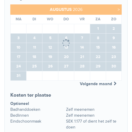
AUGUSTUS
2026
>
MA
DI
WO
DO
VR
ZA
ZO
1
2
3
4
5
6
7
8
9
10
11
12
13
14
15
16
17
18
19
20
21
22
23
24
25
26
27
28
29
30
31
Volgende maand
Kosten ter plaatse
Optioneel
Badhanddoeken
Zelf meenemen
Bedlinnen
Zelf meenemen
Eindschoonmaak
SEK 1.177 of dient het zelf te
doen