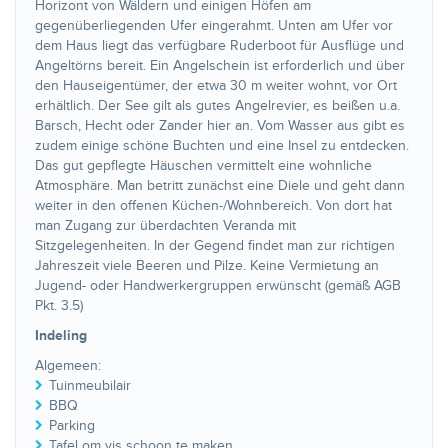
Horizont von Wäldern und einigen Höfen am
gegenüberliegenden Ufer eingerahmt. Unten am Ufer vor
dem Haus liegt das verfügbare Ruderboot für Ausflüge und
Angeltörns bereit. Ein Angelschein ist erforderlich und über
den Hauseigentümer, der etwa 30 m weiter wohnt, vor Ort
erhältlich. Der See gilt als gutes Angelrevier, es beißen u.a.
Barsch, Hecht oder Zander hier an. Vom Wasser aus gibt es
zudem einige schöne Buchten und eine Insel zu entdecken.
Das gut gepflegte Häuschen vermittelt eine wohnliche
Atmosphäre. Man betritt zunächst eine Diele und geht dann
weiter in den offenen Küchen-/Wohnbereich. Von dort hat
man Zugang zur überdachten Veranda mit
Sitzgelegenheiten. In der Gegend findet man zur richtigen
Jahreszeit viele Beeren und Pilze. Keine Vermietung an
Jugend- oder Handwerkergruppen erwünscht (gemäß AGB
Pkt. 3.5)
Indeling
Algemeen:
Tuinmeubilair
BBQ
Parking
Tafel om vis schoon te maken