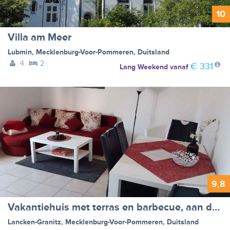
10
Villa am Meer
Lubmin
,
Mecklenburg-Voor-Pommeren
,
Duitsland
4
2
€ 331
Lang Weekend
vanaf
9,8
Vakantiehuis met terras en barbecue, aan de Granitz - BF-2K6H
Lancken-Granitz
,
Mecklenburg-Voor-Pommeren
,
Duitsland