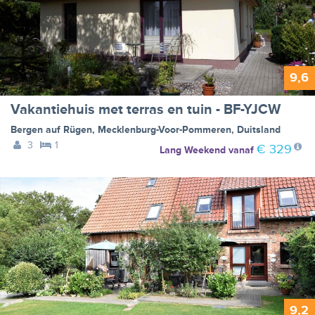
9,6
Vakantiehuis met terras en tuin - BF-YJCW
Bergen auf Rügen
,
Mecklenburg-Voor-Pommeren
,
Duitsland
3
1
€ 329
Lang Weekend
vanaf
9,2