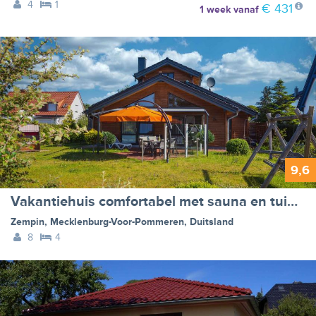
4
1
€ 431
1 week
vanaf
9,6
Vakantiehuis comfortabel met sauna en tuin - BF-BFMN
Zempin
,
Mecklenburg-Voor-Pommeren
,
Duitsland
8
4