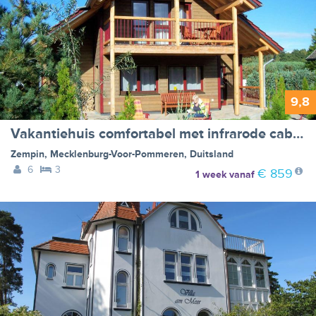
9,8
Vakantiehuis comfortabel met infrarode cabine en tuin - BF-GKY3
Zempin
,
Mecklenburg-Voor-Pommeren
,
Duitsland
6
3
€ 859
1 week
vanaf