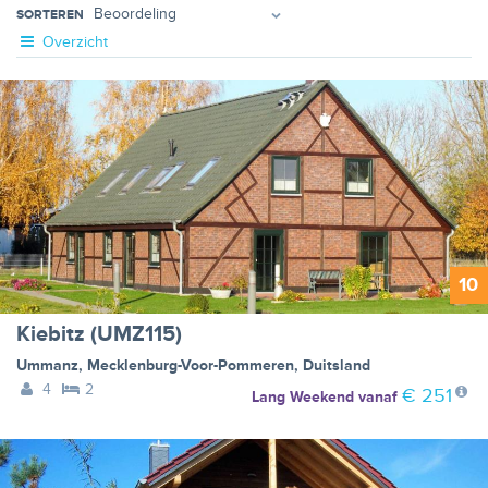
SORTEREN
Overzicht
10
Kiebitz (UMZ115)
Ummanz
,
Mecklenburg-Voor-Pommeren
,
Duitsland
4
2
€ 251
Lang Weekend
vanaf