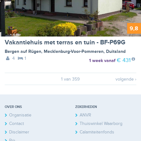
9,8
Vakantiehuis met terras en tuin - BF-P69G
Bergen auf Rügen
,
Mecklenburg-Voor-Pommeren
,
Duitsland
4
1
€ 431
1 week
vanaf
1 van 359
volgende ›
OVER ONS
ZEKERHEDEN
Organisatie
ANVR
Contact
Thuiswinkel Waarborg
Disclaimer
Calamiteitenfonds
Privacy