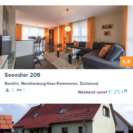
9,8
Seeadler 206
Rechlin
,
Mecklenburg-Voor-Pommeren
,
Duitsland
2
1
€ 253
Weekend
vanaf