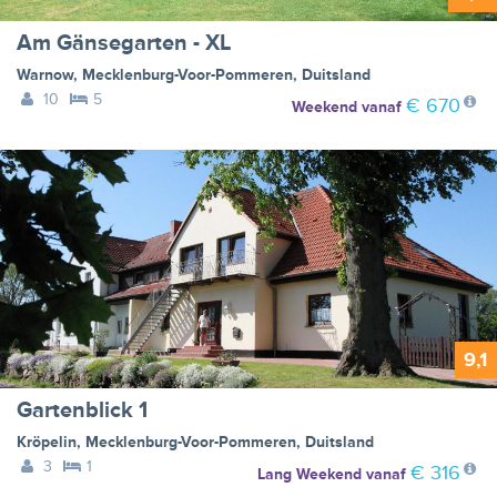
Am Gänsegarten - XL
Warnow
,
Mecklenburg-Voor-Pommeren
,
Duitsland
10
5
€ 670
Weekend
vanaf
9,1
Gartenblick 1
Kröpelin
,
Mecklenburg-Voor-Pommeren
,
Duitsland
3
1
€ 316
Lang Weekend
vanaf