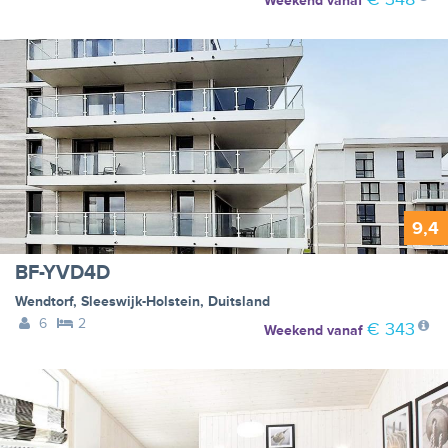
Weekend
vanaf
9,4
BF-YVD4D
Wendtorf
,
Sleeswijk-Holstein
,
Duitsland
6
2
€ 343
Weekend
vanaf