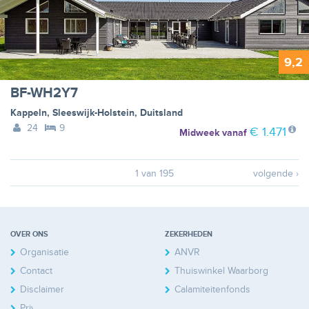
9,2
BF-WH2Y7
Kappeln
,
Sleeswijk-Holstein
,
Duitsland
24
9
€ 1.471
Midweek
vanaf
1 van 195
volgende ›
OVER ONS
ZEKERHEDEN
Organisatie
ANVR
Contact
Thuiswinkel Waarborg
Disclaimer
Calamiteitenfonds
Privacy