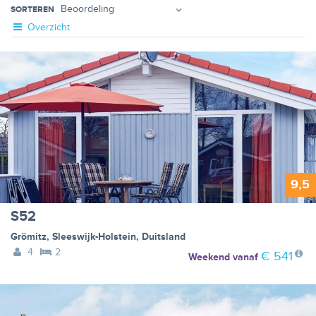
SORTEREN
Overzicht
9,5
S52
Grömitz
,
Sleeswijk-Holstein
,
Duitsland
4
2
€ 541
Weekend
vanaf