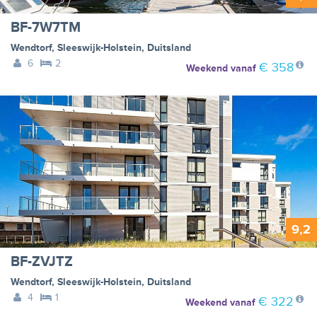
BF-7W7TM
Wendtorf
,
Sleeswijk-Holstein
,
Duitsland
6
2
€ 358
Weekend
vanaf
9,2
BF-ZVJTZ
Wendtorf
,
Sleeswijk-Holstein
,
Duitsland
4
1
€ 322
Weekend
vanaf