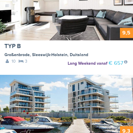
9,5
TYP B
Großenbrode
,
Sleeswijk-Holstein
,
Duitsland
10
3
€ 657
Lang Weekend
vanaf
9,3