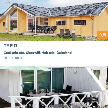
9,5
TYP D
Großenbrode
,
Sleeswijk-Holstein
,
Duitsland
10
4