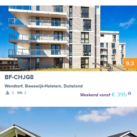
9,3
BF-CHJG8
Wendtorf
,
Sleeswijk-Holstein
,
Duitsland
6
3
€ 395
Weekend
vanaf