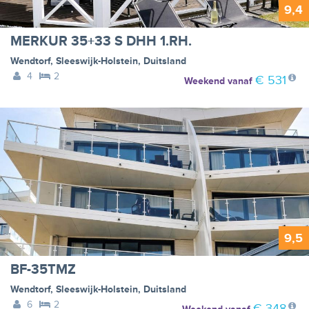
9,4
MERKUR 35+33 S DHH 1.RH.
Wendtorf
,
Sleeswijk-Holstein
,
Duitsland
4
2
€ 531
Weekend
vanaf
9,5
BF-35TMZ
Wendtorf
,
Sleeswijk-Holstein
,
Duitsland
6
2
€ 348