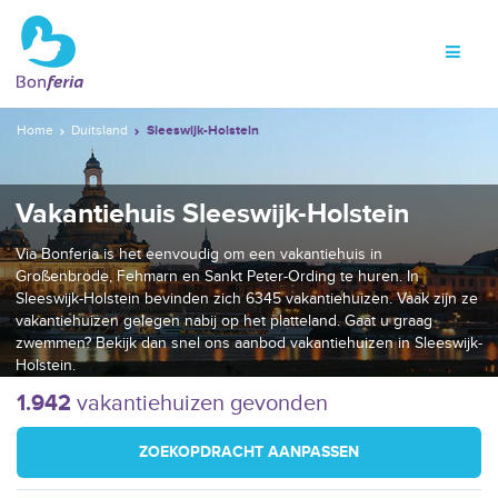
Home
Duitsland
Sleeswijk-Holstein
Vakantiehuis Sleeswijk-Holstein
Via Bonferia is het eenvoudig om een vakantiehuis in
Großenbrode, Fehmarn en Sankt Peter-Ording te huren. In
Sleeswijk-Holstein bevinden zich 6345 vakantiehuizen. Vaak zijn ze
vakantiehuizen gelegen nabij op het platteland. Gaat u graag
zwemmen? Bekijk dan snel ons aanbod vakantiehuizen in Sleeswijk-
Holstein.
1.942
vakantiehuizen gevonden
ZOEKOPDRACHT AANPASSEN