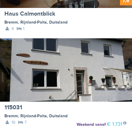
7,8
Haus Calmontblick
Bremm
,
Rijnland-Palts
,
Duitsland
4
1
115031
Bremm
,
Rijnland-Palts
,
Duitsland
16
7
€ 1.731
Weekend
vanaf