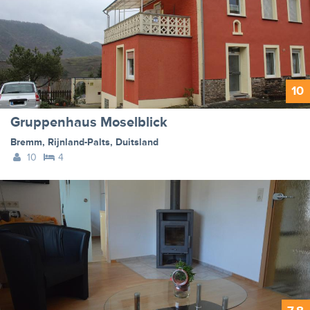
10
Gruppenhaus Moselblick
Bremm
,
Rijnland-Palts
,
Duitsland
10
4