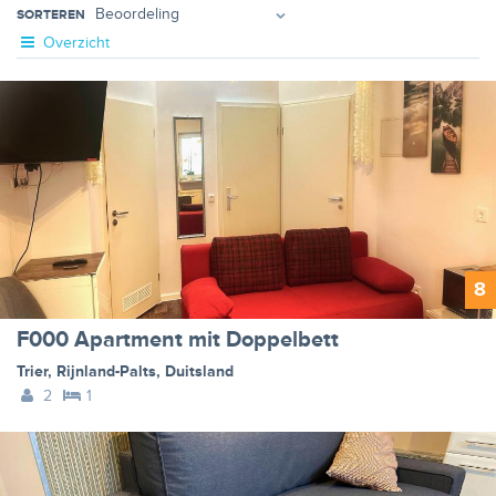
SORTEREN
Overzicht
8
F000 Apartment mit Doppelbett
Trier
,
Rijnland-Palts
,
Duitsland
2
1