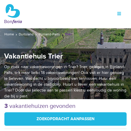
Home
Duitsland
Rijnland-Palts
Trier
Vakantiehuis Trier
Op zoek naar vakantiewoningen in Trier? Trier, gelegen in Rijnland-
Palts, telt maar liefst 18 vakantiewoningen! Ook valt er hier genoeg
te beleven. Wat dacht u bijvoorbeeld van tennissen. Huur een
vakantiewoning in de stad/dorp. Huurt u liever een vakantiehuis in
Trier? Door uw selectie aan te passen kiest u eenvoudig de woning
die bij u past.
3
vakantiehuizen gevonden
ZOEKOPDRACHT AANPASSEN