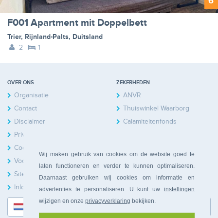
6
F001 Apartment mit Doppelbett
Trier
,
Rijnland-Palts
,
Duitsland
2
1
OVER ONS
ZEKERHEDEN
Organisatie
ANVR
Contact
Thuiswinkel Waarborg
Disclaimer
Calamiteitenfonds
Privacy
Cookies
Wij maken gebruik van cookies om de website goed te
Voorwaarden
laten functioneren en verder te kunnen optimaliseren.
Sitemap
Daarnaast gebruiken wij cookies om informatie en
Inloggen Huiseigenaren
advertenties te personaliseren. U kunt uw
instellingen
wijzigen en onze
privacyverklaring
bekijken.
Nederlands