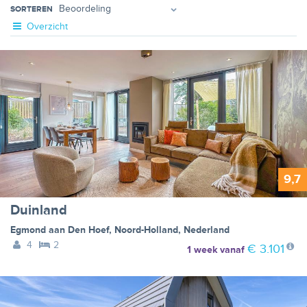
SORTEREN
Overzicht
9,7
Duinland
Egmond aan Den Hoef
,
Noord-Holland
,
Nederland
4
2
€ 3.101
1 week
vanaf