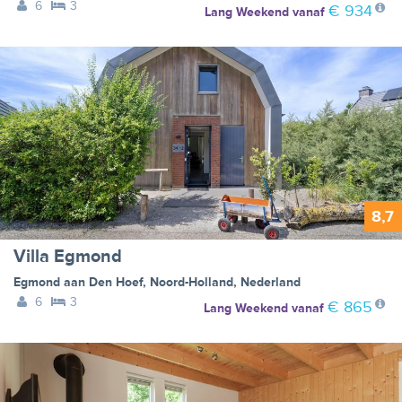
6
3
€ 934
Lang Weekend
vanaf
8,7
Villa Egmond
Egmond aan Den Hoef
,
Noord-Holland
,
Nederland
6
3
€ 865
Lang Weekend
vanaf