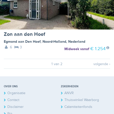
Zon aan den Hoef
Egmond aan Den Hoef
,
Noord-Holland
,
Nederland
6
3
€ 1.254
Midweek
vanaf
1 van 2
volgende ›
OVER ONS
ZEKERHEDEN
Organisatie
ANVR
Contact
Thuiswinkel Waarborg
Disclaimer
Calamiteitenfonds
Privacy