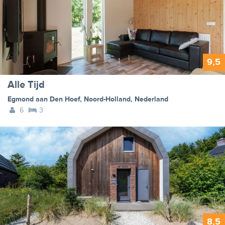
9,5
Alle Tijd
Egmond aan Den Hoef
,
Noord-Holland
,
Nederland
6
3
8,5