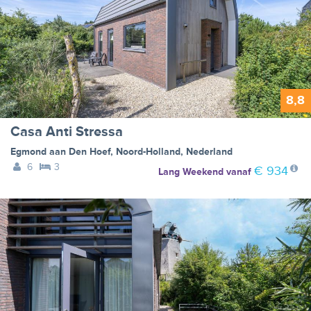
8,8
Casa Anti Stressa
Egmond aan Den Hoef
,
Noord-Holland
,
Nederland
6
3
€ 934
Lang Weekend
vanaf