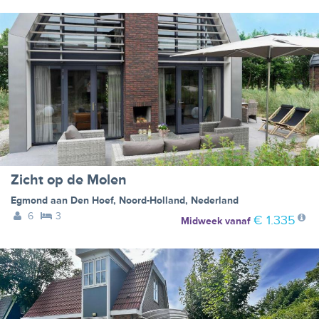
Zicht op de Molen
Egmond aan Den Hoef
,
Noord-Holland
,
Nederland
6
3
€ 1.335
Midweek
vanaf