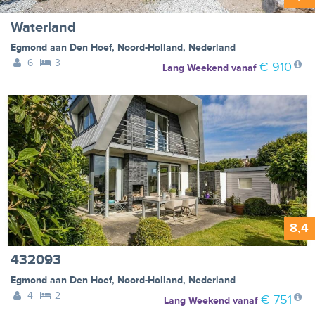
Waterland
Egmond aan Den Hoef
,
Noord-Holland
,
Nederland
6
3
€ 910
Lang Weekend
vanaf
8,4
432093
Egmond aan Den Hoef
,
Noord-Holland
,
Nederland
4
2
€ 751
Lang Weekend
vanaf