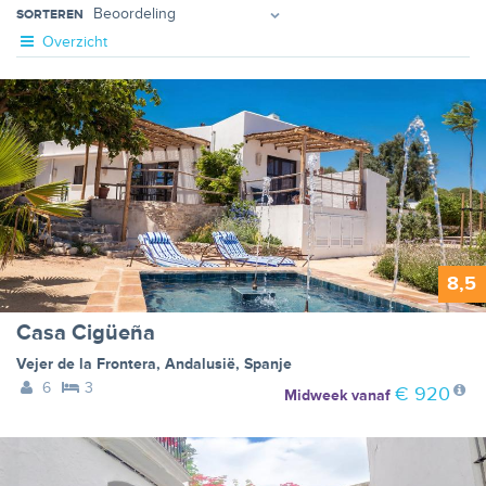
SORTEREN
Overzicht
8,5
Casa Cigüeña
Vejer de la Frontera
,
Andalusië
,
Spanje
6
3
€ 920
Midweek
vanaf