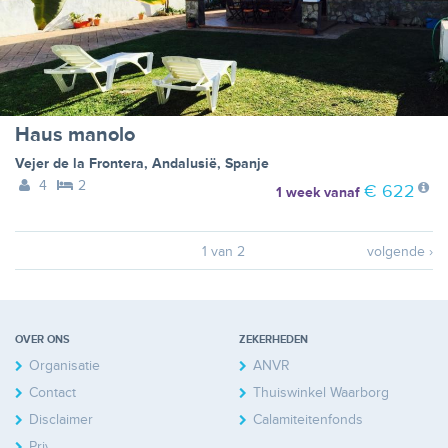
Haus manolo
Vejer de la Frontera
,
Andalusië
,
Spanje
4
2
€ 622
1 week
vanaf
1 van 2
volgende ›
OVER ONS
ZEKERHEDEN
Organisatie
ANVR
Contact
Thuiswinkel Waarborg
Disclaimer
Calamiteitenfonds
Privacy