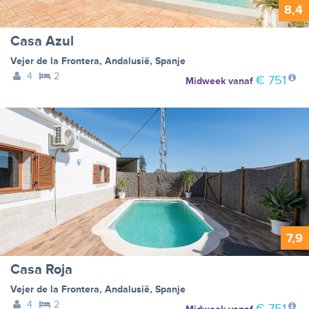
8,4
Casa Azul
Vejer de la Frontera
,
Andalusië
,
Spanje
4
2
€ 751
Midweek
vanaf
7,9
Casa Roja
Vejer de la Frontera
,
Andalusië
,
Spanje
4
2
€ 751