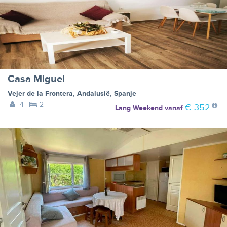
Casa Miguel
Vejer de la Frontera
,
Andalusië
,
Spanje
4
2
€ 352
Lang Weekend
vanaf