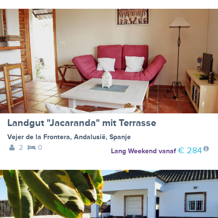
Landgut "Jacaranda" mit Terrasse
Vejer de la Frontera
,
Andalusië
,
Spanje
2
0
€ 284
Lang Weekend
vanaf