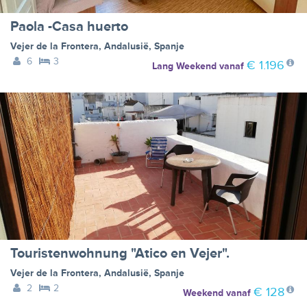
Paola -Casa huerto
Vejer de la Frontera
,
Andalusië
,
Spanje
6
3
€ 1.196
Lang Weekend
vanaf
Touristenwohnung "Atico en Vejer".
Vejer de la Frontera
,
Andalusië
,
Spanje
2
2
€ 128
Weekend
vanaf