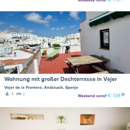
Midweek
vanaf
Wohnung mit großer Dachterrasse in Vejer
Vejer de la Frontera
,
Andalusië
,
Spanje
4
2
€ 138
Weekend
vanaf