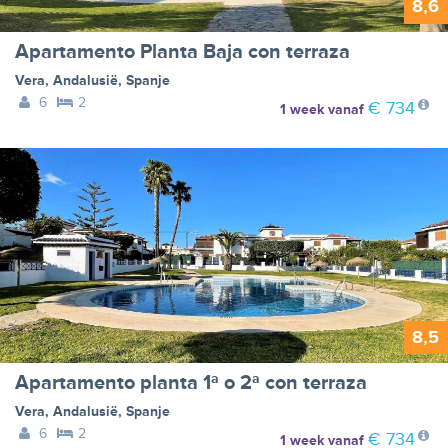
8,6
Apartamento Planta Baja con terraza
Vera
,
Andalusië
,
Spanje
6
2
€ 734
1 week
vanaf
8,5
Apartamento planta 1ª o 2ª con terraza
Vera
,
Andalusië
,
Spanje
6
2
€ 734
1 week
vanaf