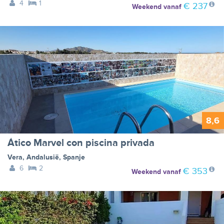
4
1
€ 237
Weekend
vanaf
8,6
Ático Marvel con piscina privada
Vera
,
Andalusië
,
Spanje
6
2
€ 353
Weekend
vanaf