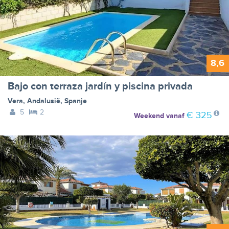
8,6
Bajo con terraza jardín y piscina privada
Vera
,
Andalusië
,
Spanje
5
2
€ 325
Weekend
vanaf