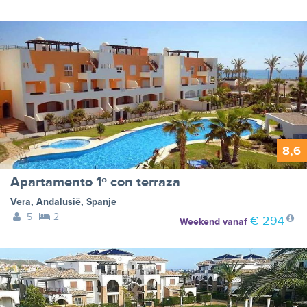
8,6
Apartamento 1º con terraza
Vera
,
Andalusië
,
Spanje
5
2
€ 294
Weekend
vanaf