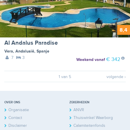
8,4
Al Andalus Paradise
Vera
,
Andalusië
,
Spanje
7
3
€ 342
Weekend
vanaf
1 van 5
volgende ›
OVER ONS
ZEKERHEDEN
Organisatie
ANVR
Contact
Thuiswinkel Waarborg
Disclaimer
Calamiteitenfonds