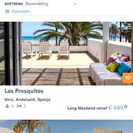
SORTEREN
Overzicht
10
Los Frasquitos
Vera
,
Andalusië
,
Spanje
6
3
€ 689
Lang Weekend
vanaf