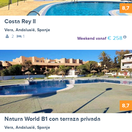
8,7
Costa Rey II
Vera
,
Andalusië
,
Spanje
2
1
€ 258
Weekend
vanaf
8,7
Natura World B1 con terraza privada
Vera
,
Andalusië
,
Spanje