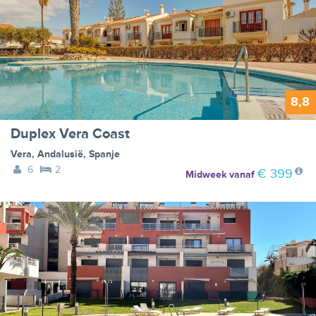
8,8
Duplex Vera Coast
Vera
,
Andalusië
,
Spanje
6
2
€ 399
Midweek
vanaf