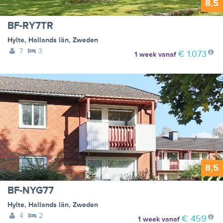
8,5
BF-RY7TR
Hylte
,
Hallands län
,
Zweden
7
3
€ 1.073
1 week
vanaf
8,5
BF-NYG77
Hylte
,
Hallands län
,
Zweden
4
2
€ 459
1 week
vanaf