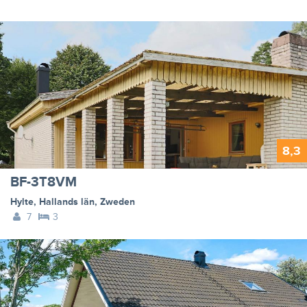
8,3
BF-3T8VM
Hylte
,
Hallands län
,
Zweden
7
3