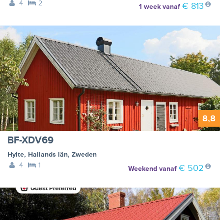
4
2
€ 813
1 week
vanaf
8,8
BF-XDV69
Hylte
,
Hallands län
,
Zweden
4
1
€ 502
Weekend
vanaf