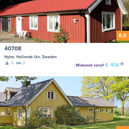
8,5
40708
Hylte
,
Hallands län
,
Zweden
4
0
€ 406
Midweek
vanaf