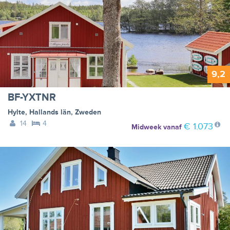
9,2
BF-YXTNR
Hylte
,
Hallands län
,
Zweden
14
4
€ 1.073
Midweek
vanaf