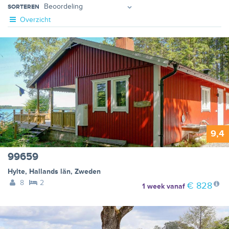
SORTEREN
Overzicht
9,4
99659
Hylte
,
Hallands län
,
Zweden
8
2
€ 828
1 week
vanaf