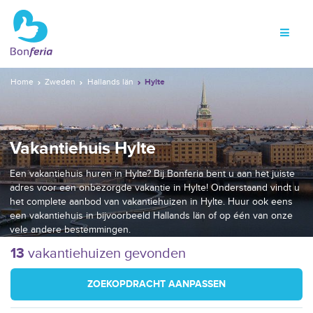
Home
Zweden
Hallands län
Hylte
Vakantiehuis Hylte
Een vakantiehuis huren in Hylte? Bij Bonferia bent u aan het juiste
adres voor een onbezorgde vakantie in Hylte! Onderstaand vindt u
het complete aanbod van vakantiehuizen in Hylte. Huur ook eens
een vakantiehuis in bijvoorbeeld Hallands län of op één van onze
vele andere bestemmingen.
13
vakantiehuizen gevonden
ZOEKOPDRACHT AANPASSEN