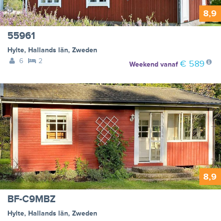
8,9
55961
Hylte
,
Hallands län
,
Zweden
6
2
€ 589
Weekend
vanaf
8,9
BF-C9MBZ
Hylte
,
Hallands län
,
Zweden