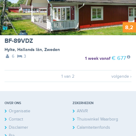
8,2
BF-89VDZ
Hylte
,
Hallands län
,
Zweden
6
3
€ 677
1 week
vanaf
1 van 2
volgende ›
OVER ONS
ZEKERHEDEN
Organisatie
ANVR
Contact
Thuiswinkel Waarborg
Disclaimer
Calamiteitenfonds
Privacy