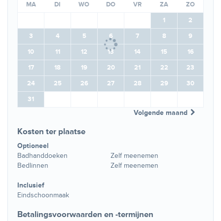
MA
DI
WO
DO
VR
ZA
ZO
1
2
3
4
5
6
7
8
9
10
11
12
13
14
15
16
17
18
19
20
21
22
23
24
25
26
27
28
29
30
31
Volgende maand
Kosten ter plaatse
Optioneel
Badhanddoeken
Zelf meenemen
Bedlinnen
Zelf meenemen
Inclusief
Eindschoonmaak
Betalingsvoorwaarden en -termijnen