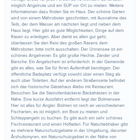
möglich Angelrute und ein SUP vor Ort zu mieten. Weitere
Informationen dazu finden Sie im Haus. Der schöne Garten
wird von einem Mähroboter geschnitten, mit Ausnahme des
Teils, der dem Wasser am nächsten liegt und neben dem
Haus liegt. Hier gibt es gute Möglichkeiten, Dinge auf dem
Rasen zu erledigen. Aber damit es allen gut geht,
überlassen Sie den Rest des großen Rasens dem
Mähroboter, bitte nicht ausschalten. Der Unnensee ist ein
schönes Angelrevier. Es gibt große Hechte, Zander und
Barsche. Ein Angelschein ist erforderlich. In der Gemeinde
gibt es alles, was Sie für Ihren Aufenthalt benötigen. Der
öffentliche Badeplatz verfügt sowohl über einen Steg als
auch über Toiletten. Auf der anderen Straßenseite befindet
sich das historische Gästehaus Alebo mit Restaurant.
Besuchen Sie die Steinofenbäckerei Bäckahästen in der
Nähe. Eine kurze Autofahrt entfernt liegt der Bolmensee.
Hier ist alles für Angler. Bolmen ist reich an verschiedenen
Fischarten, es ist möglich, ein Boot zu mieten und
Schleppangeln zu buchen. Es gibt auch ein sehr schönes
Fischrestaurant und einen Hofladen. Für Naturliebhaber gibt
es mehrere Naturschutzgebiete in der Umgebung, darunter
Årshultsmyren, ein Naturschutzgebiet in der Nähe von