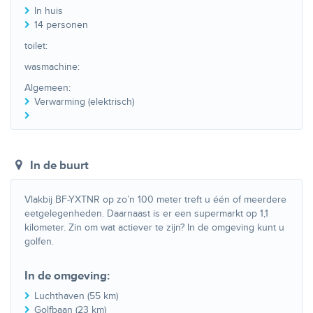
In huis
14 personen
toilet:
wasmachine:
Algemeen:
Verwarming (elektrisch)
In de buurt
Vlakbij BF-YXTNR op zo’n 100 meter treft u één of meerdere
eetgelegenheden. Daarnaast is er een supermarkt op 1,1
kilometer. Zin om wat actiever te zijn? In de omgeving kunt u
golfen.
In de omgeving:
Luchthaven (55 km)
Golfbaan (23 km)