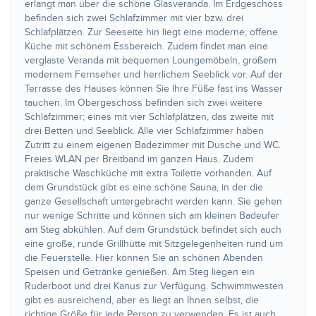
erlangt man über die schöne Glasveranda. Im Erdgeschoss
befinden sich zwei Schlafzimmer mit vier bzw. drei
Schlafplätzen. Zur Seeseite hin liegt eine moderne, offene
Küche mit schönem Essbereich. Zudem findet man eine
verglaste Veranda mit bequemen Loungemöbeln, großem
modernem Fernseher und herrlichem Seeblick vor. Auf der
Terrasse des Hauses können Sie Ihre Füße fast ins Wasser
tauchen. Im Obergeschoss befinden sich zwei weitere
Schlafzimmer; eines mit vier Schlafplätzen, das zweite mit
drei Betten und Seeblick. Alle vier Schlafzimmer haben
Zutritt zu einem eigenen Badezimmer mit Dusche und WC.
Freies WLAN per Breitband im ganzen Haus. Zudem
praktische Waschküche mit extra Toilette vorhanden. Auf
dem Grundstück gibt es eine schöne Sauna, in der die
ganze Gesellschaft untergebracht werden kann. Sie gehen
nur wenige Schritte und können sich am kleinen Badeufer
am Steg abkühlen. Auf dem Grundstück befindet sich auch
eine große, runde Grillhütte mit Sitzgelegenheiten rund um
die Feuerstelle. Hier können Sie an schönen Abenden
Speisen und Getränke genießen. Am Steg liegen ein
Ruderboot und drei Kanus zur Verfügung. Schwimmwesten
gibt es ausreichend, aber es liegt an Ihnen selbst, die
richtige Größe für jede Person zu verwenden. Es ist auch