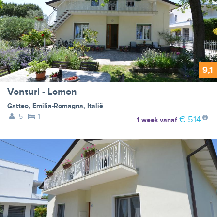
9,1
Venturi - Lemon
Gatteo
,
Emilia-Romagna
,
Italië
5
1
€ 514
1 week
vanaf