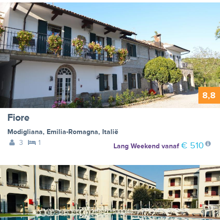
8,8
Fiore
Modigliana
,
Emilia-Romagna
,
Italië
3
1
€ 510
Lang Weekend
vanaf