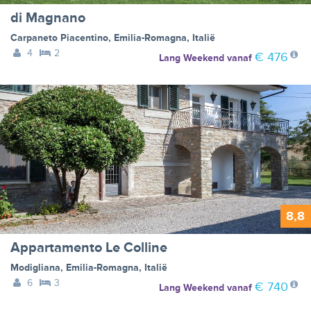
di Magnano
Carpaneto Piacentino
,
Emilia-Romagna
,
Italië
4
2
€ 476
Lang Weekend
vanaf
8,8
Appartamento Le Colline
Modigliana
,
Emilia-Romagna
,
Italië
6
3
€ 740
Lang Weekend
vanaf