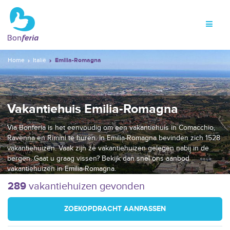
Home
Italië
Emilia-Romagna
Vakantiehuis Emilia-Romagna
Via Bonferia is het eenvoudig om een vakantiehuis in Comacchio,
Ravenna en Rimini te huren. In Emilia-Romagna bevinden zich 1528
vakantiehuizen. Vaak zijn ze vakantiehuizen gelegen nabij in de
bergen. Gaat u graag vissen? Bekijk dan snel ons aanbod
vakantiehuizen in Emilia-Romagna.
289
vakantiehuizen gevonden
ZOEKOPDRACHT AANPASSEN