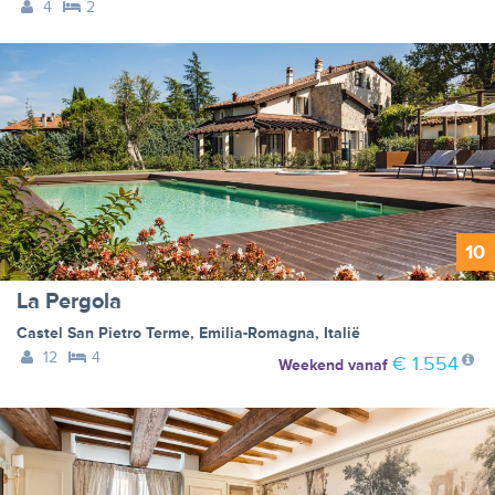
4
2
10
La Pergola
Castel San Pietro Terme
,
Emilia-Romagna
,
Italië
12
4
€ 1.554
Weekend
vanaf