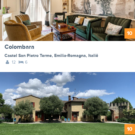
10
Colombara
Castel San Pietro Terme
,
Emilia-Romagna
,
Italië
12
6
10