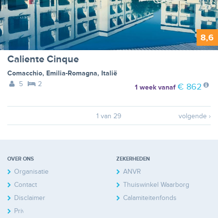
8,6
Caliente Cinque
Comacchio
,
Emilia-Romagna
,
Italië
5
2
€ 862
1 week
vanaf
1 van 29
volgende ›
OVER ONS
ZEKERHEDEN
Organisatie
ANVR
Contact
Thuiswinkel Waarborg
Disclaimer
Calamiteitenfonds
Privacy