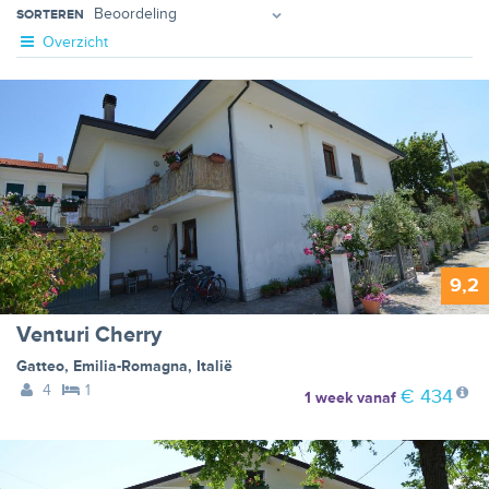
SORTEREN
Overzicht
9,2
Venturi Cherry
Gatteo
,
Emilia-Romagna
,
Italië
4
1
€ 434
1 week
vanaf