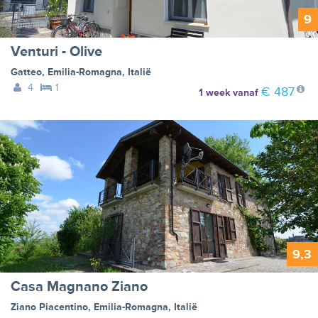
9
Venturi - Olive
Gatteo
,
Emilia-Romagna
,
Italië
4
1
€ 487
1 week
vanaf
9,3
Casa Magnano Ziano
Ziano Piacentino
,
Emilia-Romagna
,
Italië