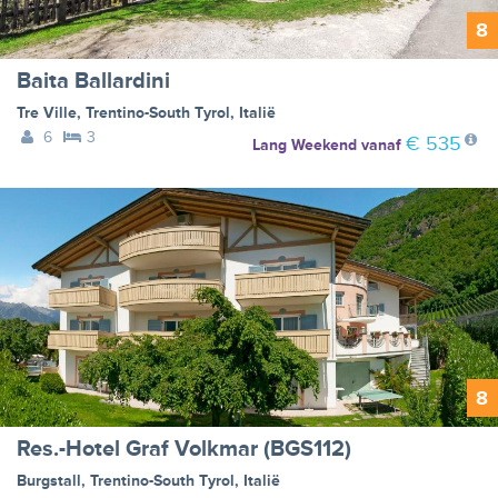
8
Baita Ballardini
Tre Ville
,
Trentino-South Tyrol
,
Italië
6
3
€ 535
Lang Weekend
vanaf
8
Res.-Hotel Graf Volkmar (BGS112)
Burgstall
,
Trentino-South Tyrol
,
Italië