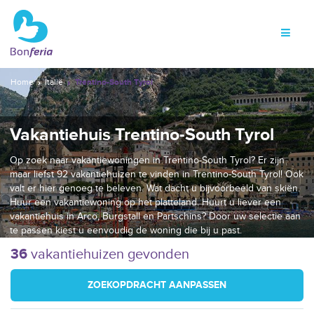
Home
Italië
Trentino-South Tyrol
Vakantiehuis Trentino-South Tyrol
Op zoek naar vakantiewoningen in Trentino-South Tyrol? Er zijn
maar liefst 92 vakantiehuizen te vinden in Trentino-South Tyrol! Ook
valt er hier genoeg te beleven. Wat dacht u bijvoorbeeld van skiën.
Huur een vakantiewoning op het platteland. Huurt u liever een
vakantiehuis in Arco, Burgstall en Partschins? Door uw selectie aan
te passen kiest u eenvoudig de woning die bij u past.
36
vakantiehuizen gevonden
ZOEKOPDRACHT AANPASSEN