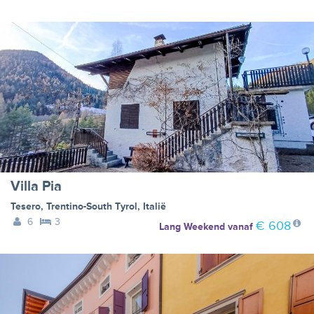
Villa Pia
Tesero
,
Trentino-South Tyrol
,
Italië
6
3
€ 608
Lang Weekend
vanaf