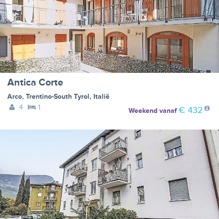
Antica Corte
Arco
,
Trentino-South Tyrol
,
Italië
4
1
€ 432
Weekend
vanaf