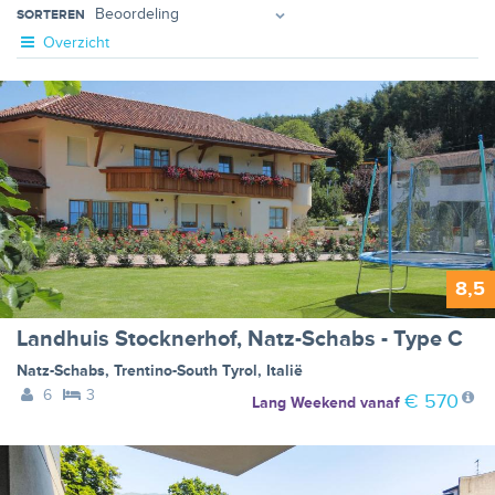
SORTEREN
Overzicht
8,5
Landhuis Stocknerhof, Natz-Schabs - Type C
Natz-Schabs
,
Trentino-South Tyrol
,
Italië
6
3
€ 570
Lang Weekend
vanaf