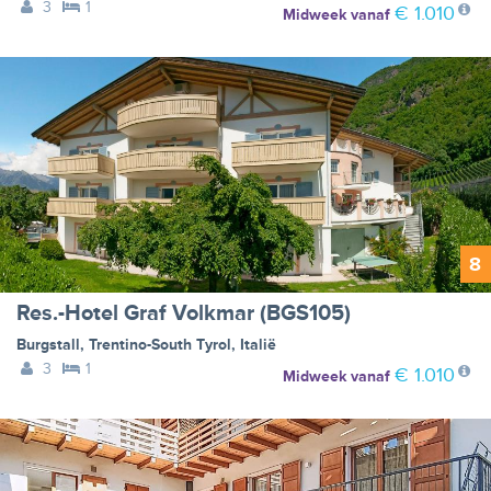
3
1
€ 1.010
Midweek
vanaf
8
Res.-Hotel Graf Volkmar (BGS105)
Burgstall
,
Trentino-South Tyrol
,
Italië
3
1
€ 1.010
Midweek
vanaf