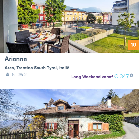
10
Arianna
Arco
,
Trentino-South Tyrol
,
Italië
5
2
€ 347
Lang Weekend
vanaf