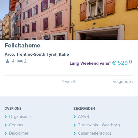
Felicitahome
Arco
,
Trentino-South Tyrol
,
Italië
4
2
€ 529
Lang Weekend
vanaf
1 van 4
volgende ›
OVER ONS
ZEKERHEDEN
Organisatie
ANVR
Contact
Thuiswinkel Waarborg
Disclaimer
Calamiteitenfonds