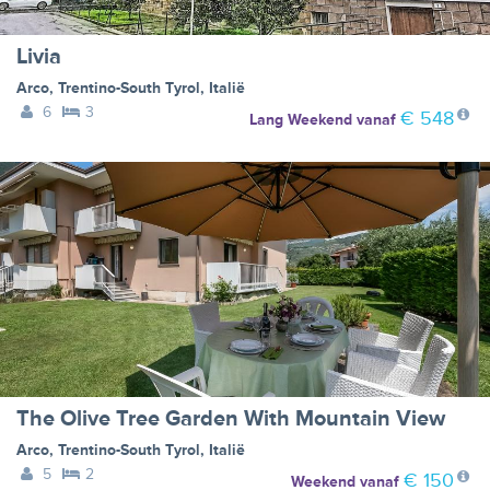
Livia
Arco
,
Trentino-South Tyrol
,
Italië
6
3
€ 548
Lang Weekend
vanaf
The Olive Tree Garden With Mountain View
Arco
,
Trentino-South Tyrol
,
Italië
5
2
€ 150
Weekend
vanaf