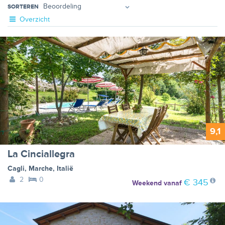
SORTEREN
Overzicht
9,1
La Cinciallegra
Cagli
,
Marche
,
Italië
2
0
€ 345
Weekend
vanaf