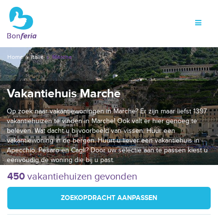
Home
Italië
Marche
Vakantiehuis Marche
Op zoek naar vakantiewoningen in Marche? Er zijn maar liefst 1397
vakantiehuizen te vinden in Marche! Ook valt er hier genoeg te
beleven. Wat dacht u bijvoorbeeld van vissen. Huur een
vakantiewoning in de bergen. Huurt u liever een vakantiehuis in
Apecchio, Pesaro en Cagli? Door uw selectie aan te passen kiest u
eenvoudig de woning die bij u past.
450
vakantiehuizen gevonden
ZOEKOPDRACHT AANPASSEN