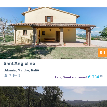
9,1
Sant'Angiolino
Urbania
,
Marche
,
Italië
7
3
€ 734
Lang Weekend
vanaf