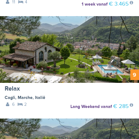
11
4
€ 3.465
1 week
vanaf
9
Relax
Cagli
,
Marche
,
Italië
6
2
€ 285
Lang Weekend
vanaf