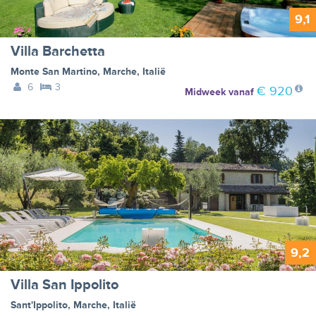
9,1
Villa Barchetta
Monte San Martino
,
Marche
,
Italië
6
3
€ 920
Midweek
vanaf
9,2
Villa San Ippolito
Sant'Ippolito
,
Marche
,
Italië