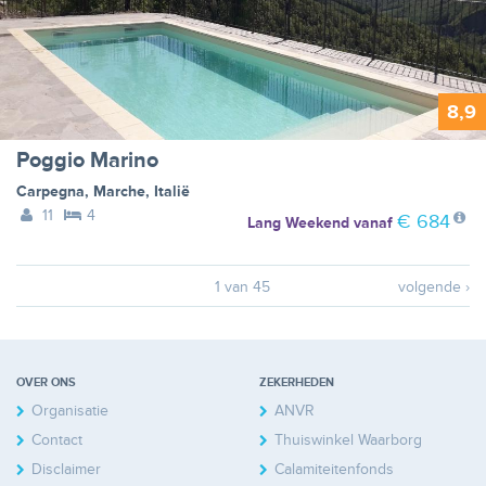
8,9
Poggio Marino
Carpegna
,
Marche
,
Italië
11
4
€ 684
Lang Weekend
vanaf
1 van 45
volgende ›
OVER ONS
ZEKERHEDEN
Organisatie
ANVR
Contact
Thuiswinkel Waarborg
Disclaimer
Calamiteitenfonds