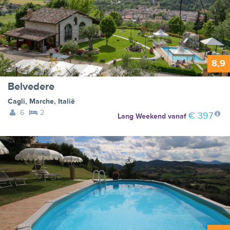
8,9
Belvedere
Cagli
,
Marche
,
Italië
6
2
€ 397
Lang Weekend
vanaf