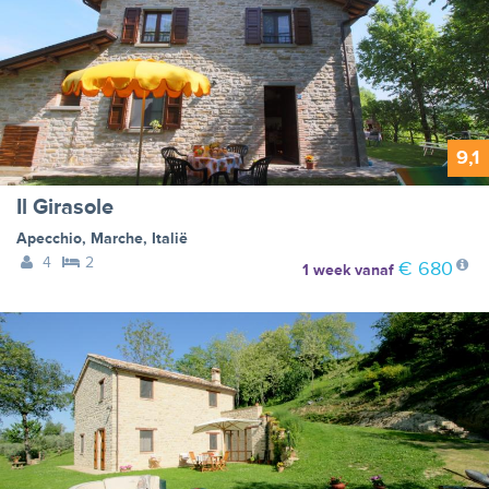
9,1
Il Girasole
Apecchio
,
Marche
,
Italië
4
2
€ 680
1 week
vanaf