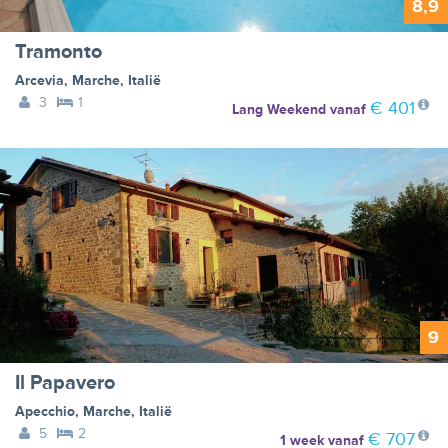
8,9
Tramonto
Arcevia
,
Marche
,
Italië
3
1
€ 401
Lang Weekend
vanaf
9
Il Papavero
Apecchio
,
Marche
,
Italië
5
2
€ 707
1 week
vanaf