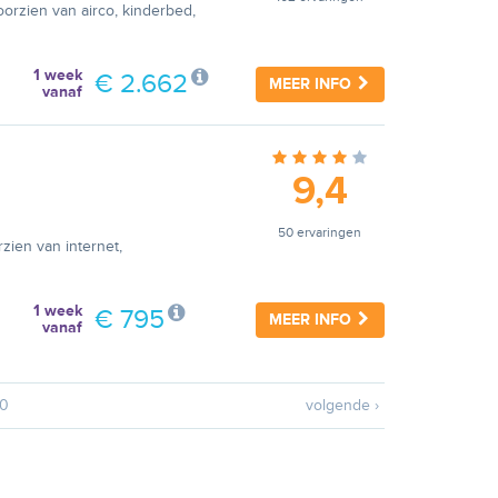
oorzien van airco, kinderbed,
1 week
€ 2.662
MEER INFO
vanaf
9,4
50 ervaringen
zien van internet,
1 week
€ 795
MEER INFO
vanaf
0
volgende ›