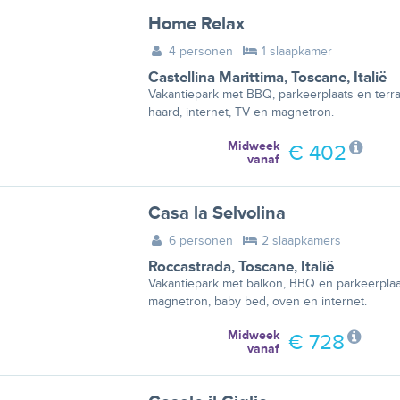
Home Relax
4 personen
1 slaapkamer
Castellina Marittima
,
Toscane
,
Italië
Vakantiepark met BBQ, parkeerplaats en terra
haard, internet, TV en magnetron.
Midweek
€ 402
vanaf
Casa la Selvolina
6 personen
2 slaapkamers
Roccastrada
,
Toscane
,
Italië
Vakantiepark met balkon, BBQ en parkeerplaat
magnetron, baby bed, oven en internet.
Midweek
€ 728
vanaf