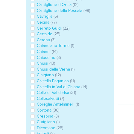
Castiglione d'Orcia
(12)
Castiglione della Pescaia
(98)
Cavriglia
(6)
Cecina
(77)
Cerreto Guidi
(22)
Certaldo
(25)
Cetona
(3)
Chianciano Terme
(1)
Chianni
(14)
Chiusdino
(3)
Chiusi
(13)
Chiusi della Verna
(1)
Cinigiano
(12)
Civitella Paganico
(11)
Civitella in Val di Chiana
(14)
Colle di Val d'Elsa
(31)
Collesalvetti
(7)
Coreglia Antelminelli
(1)
Cortona
(86)
Crespina
(3)
Cutigliano
(1)
Dicomano
(28)
Empoli
(2)