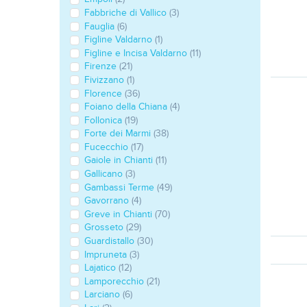
Fabbriche di Vallico
(3)
Fauglia
(6)
Figline Valdarno
(1)
Figline e Incisa Valdarno
(11)
Firenze
(21)
Fivizzano
(1)
Florence
(36)
Foiano della Chiana
(4)
Follonica
(19)
Forte dei Marmi
(38)
Fucecchio
(17)
Gaiole in Chianti
(11)
Gallicano
(3)
Gambassi Terme
(49)
Gavorrano
(4)
Greve in Chianti
(70)
Grosseto
(29)
Guardistallo
(30)
Impruneta
(3)
Lajatico
(12)
Lamporecchio
(21)
Larciano
(6)