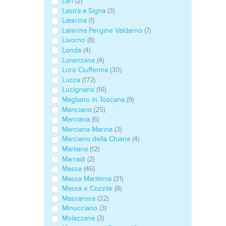
Lari
(2)
Lastra a Signa
(3)
Laterina
(1)
Laterina Pergine Valdarno
(7)
Livorno
(8)
Londa
(4)
Lorenzana
(4)
Loro Ciuffenna
(30)
Lucca
(172)
Lucignano
(16)
Magliano in Toscana
(9)
Manciano
(25)
Marciana
(6)
Marciana Marina
(3)
Marciano della Chiana
(4)
Marliana
(12)
Marradi
(2)
Massa
(46)
Massa Marittima
(31)
Massa e Cozzile
(8)
Massarosa
(32)
Minucciano
(3)
Molazzana
(3)