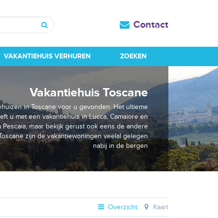
Contact
Zoeken
VAKANTIEHUIS VERHUREN
ZOEKEN
Vakantiehuis Toscane
iehuizen in Toscane voor u gevonden. Het ultieme
eft u met een vakantiehuis in Lucca, Camaiore en
la Pescaia, maar bekijk gerust ook eens de andere
Toscane zijn de vakantiewoningen veelal gelegen
nabij in de bergen
Overzicht
Kaart