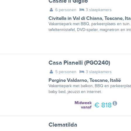
Casale il Giglio
6 personen
3 slaapkamers
Civitella in Val di Chiana
,
Toscane
,
Ita
Vakantiepark met BBQ, parkeerplaats en tuin
tafeltennistafel, DVD-speler, magnetron en int
Casa Pianelli (PGO240)
5 personen
3 slaapkamers
Pergine Valdarno
,
Toscane
,
Italië
Vakantiepark met balkon, BBQ en parkeerplaat
baby bed, jacuzzi en internet.
Midweek
€ 818
vanaf
Clematilda