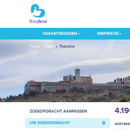
VAKANTIEHUIZEN
INSPIRATIE
Home
Italië
Toscane
4.1
ZOEKOPDRACHT AANPASSEN
UW ZOEKOPDRACHT
SORTER