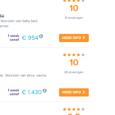
10
lië
31 ervaringen
. Voorzien van baby bed,
ernet.
1 week
€ 954
MEER INFO
vanaf
10
28 ervaringen
s. Voorzien van airco, sauna,
1 week
€ 1.430
MEER INFO
vanaf