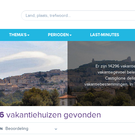
THEMA'S
PERIODEN
LAST-MINUTES
Er zijn 14296 vakant
vakantiegevoel bele
Castiglione del
vakantiebestemmingen. In 
96
vakantiehuizen gevonden
EN