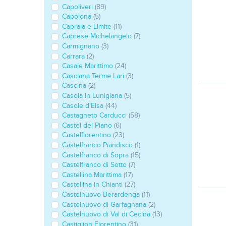
Capoliveri
(89)
Capolona
(5)
Capraia e Limite
(11)
Caprese Michelangelo
(7)
Carmignano
(3)
Carrara
(2)
Casale Marittimo
(24)
Casciana Terme Lari
(3)
Cascina
(2)
Casola in Lunigiana
(5)
Casole d'Elsa
(44)
Castagneto Carducci
(58)
Castel del Piano
(6)
Castelfiorentino
(23)
Castelfranco Piandiscò
(1)
Castelfranco di Sopra
(15)
Castelfranco di Sotto
(7)
Castellina Marittima
(17)
Castellina in Chianti
(27)
Castelnuovo Berardenga
(11)
Castelnuovo di Garfagnana
(2)
Castelnuovo di Val di Cecina
(13)
Castiglion Fiorentino
(31)