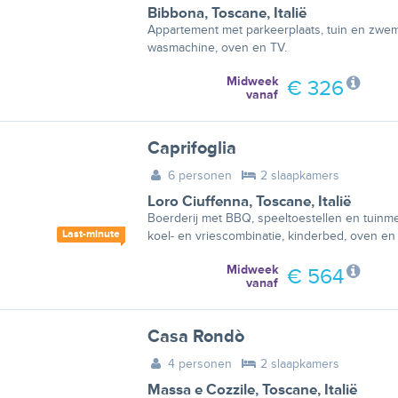
Bibbona
,
Toscane
,
Italië
Appartement met parkeerplaats, tuin en zwem
wasmachine, oven en TV.
Midweek
€ 326
vanaf
Caprifoglia
6 personen
2 slaapkamers
Loro Ciuffenna
,
Toscane
,
Italië
Boerderij met BBQ, speeltoestellen en tuinmeu
Last-minute
koel- en vriescombinatie, kinderbed, oven en 
Midweek
€ 564
vanaf
Casa Rondò
4 personen
2 slaapkamers
Massa e Cozzile
,
Toscane
,
Italië