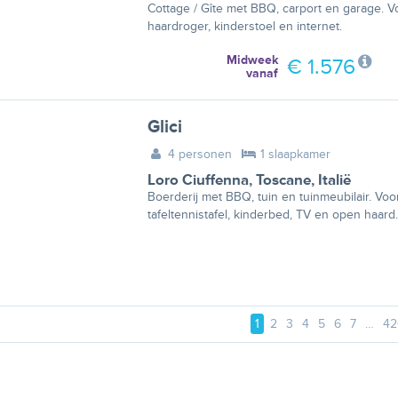
Cottage / Gîte met BBQ, carport en garage. V
haardroger, kinderstoel en internet.
Midweek
€ 1.576
vanaf
Glici
4 personen
1 slaapkamer
Loro Ciuffenna
,
Toscane
,
Italië
Boerderij met BBQ, tuin en tuinmeubilair. Voor
tafeltennistafel, kinderbed, TV en open haard.
1
2
3
4
5
6
7
…
42