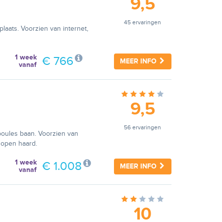
9,5
45 ervaringen
plaats. Voorzien van internet,
1 week
€ 766
MEER INFO
vanaf
9,5
56 ervaringen
 boules baan. Voorzien van
n open haard.
1 week
€ 1.008
MEER INFO
vanaf
10