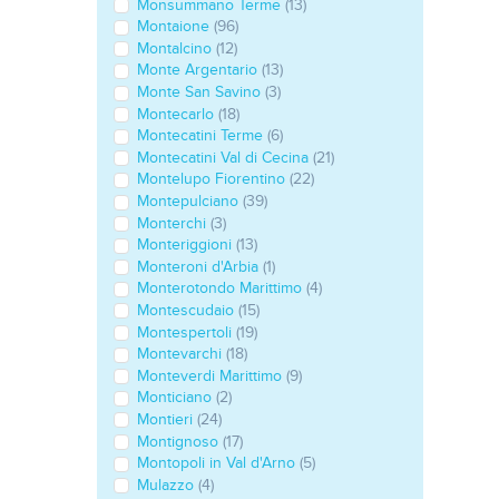
Monsummano Terme
(13)
Montaione
(96)
Montalcino
(12)
Monte Argentario
(13)
Monte San Savino
(3)
Montecarlo
(18)
Montecatini Terme
(6)
Montecatini Val di Cecina
(21)
Montelupo Fiorentino
(22)
Montepulciano
(39)
Monterchi
(3)
Monteriggioni
(13)
Monteroni d'Arbia
(1)
Monterotondo Marittimo
(4)
Montescudaio
(15)
Montespertoli
(19)
Montevarchi
(18)
Monteverdi Marittimo
(9)
Monticiano
(2)
Montieri
(24)
Montignoso
(17)
Montopoli in Val d'Arno
(5)
Mulazzo
(4)