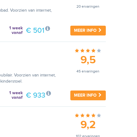
20 ervaringen
bad. Voorzien van internet,
1 week
€ 501
MEER INFO
vanaf
9,5
45 ervaringen
bilair. Voorzien van internet,
kinderstoel.
1 week
€ 933
MEER INFO
vanaf
9,2
102 ervaringen