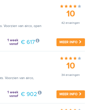
10
42 ervaringen
s. Voorzien van airco, open
1 week
€ 617
MEER INFO
vanaf
10
34 ervaringen
s. Voorzien van airco,
1 week
€ 902
MEER INFO
vanaf