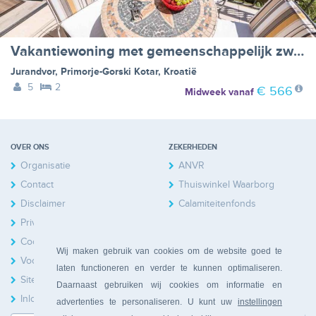
Vakantiewoning met gemeenschappelijk zwembad - BF-5JP9B
Jurandvor
,
Primorje-Gorski Kotar
,
Kroatië
5
2
€ 566
Midweek
vanaf
OVER ONS
ZEKERHEDEN
Organisatie
ANVR
Contact
Thuiswinkel Waarborg
Disclaimer
Calamiteitenfonds
Privacy
Cookies
Wij maken gebruik van cookies om de website goed te
Voorwaarden
laten functioneren en verder te kunnen optimaliseren.
Sitemap
Daarnaast gebruiken wij cookies om informatie en
Inloggen Huiseigenaren
advertenties te personaliseren. U kunt uw
instellingen