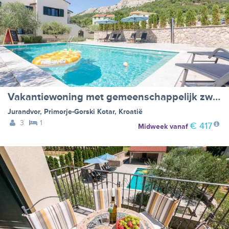
Vakantiewoning met gemeenschappelijk zwembad - BF-KF3K4
Jurandvor
,
Primorje-Gorski Kotar
,
Kroatië
3
1
€ 417
Midweek
vanaf