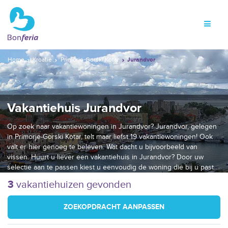
Home
Kroatië
Primorje-Gorski Kotar
Jurandvor
Vakantiehuis Jurandvor
Op zoek naar vakantiewoningen in Jurandvor? Jurandvor, gelegen
in Primorje-Gorski Kotar, telt maar liefst 19 vakantiewoningen! Ook
valt er hier genoeg te beleven. Wat dacht u bijvoorbeeld van
vissen. Huurt u liever een vakantiehuis in Jurandvor? Door uw
selectie aan te passen kiest u eenvoudig de woning die bij u past.
3
vakantiehuizen gevonden
ZOEKOPDRACHT AANPASSEN