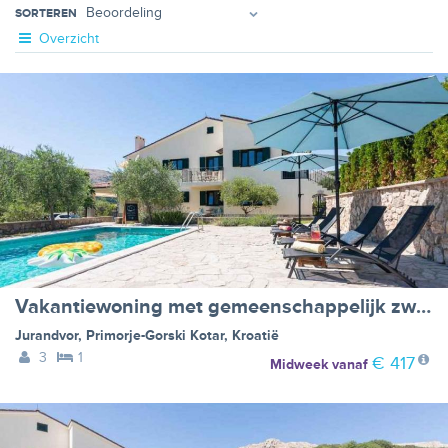
SORTEREN
Overzicht
Vakantiewoning met gemeenschappelijk zwembad - BF-F4RB3
Jurandvor
,
Primorje-Gorski Kotar
,
Kroatië
3
1
€ 417
Midweek
vanaf