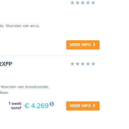
s. Voorzien van airco,
MEER INFO
42XFP
 Voorzien van broodrooster,
lkast.
1 week
€ 4.269
MEER INFO
vanaf