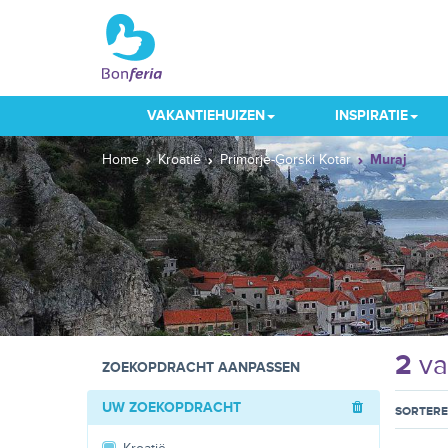
VAKANTIEHUIZEN
INSPIRATIE
Home
Kroatië
Primorje-Gorski Kotar
Muraj
2
va
ZOEKOPDRACHT AANPASSEN
UW ZOEKOPDRACHT
SORTER