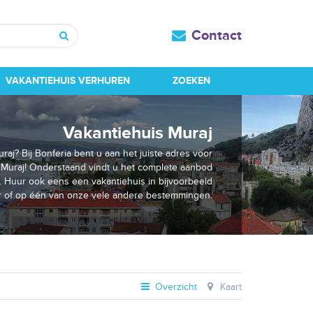
Contact
Zoeken
VAKANTIEHUIS VERHUREN
ZOEKEN
Vakantiehuis Muraj
raj? Bij Bonferia bent u aan het juiste adres voor
 Muraj! Onderstaand vindt u het complete aanbod
. Huur ook eens een vakantiehuis in bijvoorbeeld
ar of op één van onze vele andere bestemmingen.
Overzicht
Kaart