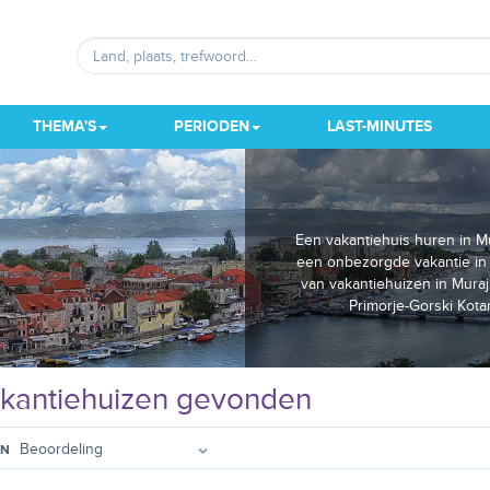
THEMA'S
PERIODEN
LAST-MINUTES
Een vakantiehuis huren in Mu
een onbezorgde vakantie in
van vakantiehuizen in Muraj
Primorje-Gorski Kot
kantiehuizen gevonden
EN