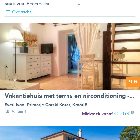
SORTEREN
Overzicht
9,6
Vakantiehuis met terras en airconditioning - BF-CMGD
Sveti Ivan
,
Primorje-Gorski Kotar
,
Kroatië
5
1
€ 369
Midweek
vanaf