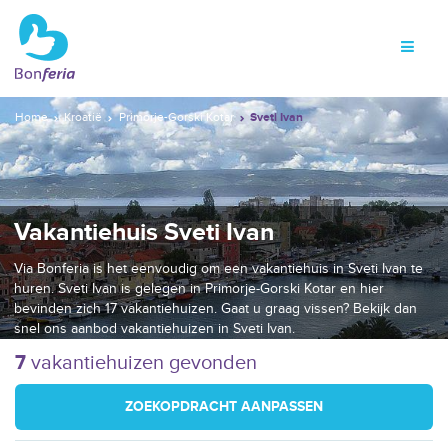
Home
Kroatië
Primorje-Gorski Kotar
Sveti Ivan
Vakantiehuis Sveti Ivan
Via Bonferia is het eenvoudig om een vakantiehuis in Sveti Ivan te
huren. Sveti Ivan is gelegen in Primorje-Gorski Kotar en hier
bevinden zich 17 vakantiehuizen. Gaat u graag vissen? Bekijk dan
snel ons aanbod vakantiehuizen in Sveti Ivan.
7
vakantiehuizen gevonden
ZOEKOPDRACHT AANPASSEN