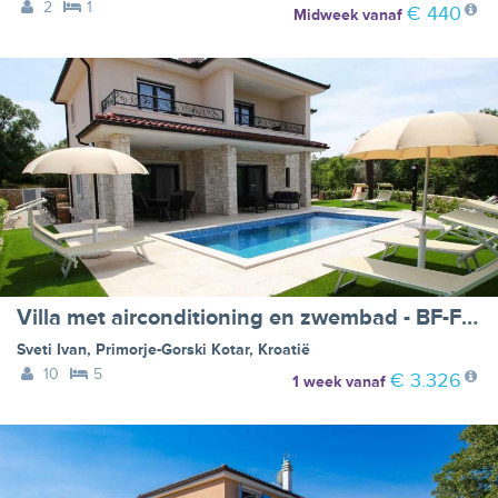
2
1
€ 440
Midweek
vanaf
Villa met airconditioning en zwembad - BF-FRHV3
Sveti Ivan
,
Primorje-Gorski Kotar
,
Kroatië
10
5
€ 3.326
1 week
vanaf