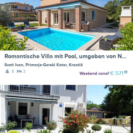
Romantische Villa mit Pool, umgeben von Natur
Sveti Ivan
,
Primorje-Gorski Kotar
,
Kroatië
8
3
€ 571
Weekend
vanaf