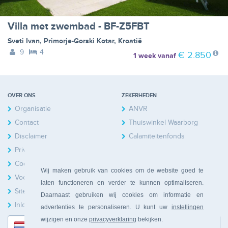
Villa met zwembad - BF-Z5FBT
Sveti Ivan
,
Primorje-Gorski Kotar
,
Kroatië
9
4
€ 2.850
1 week
vanaf
OVER ONS
ZEKERHEDEN
Organisatie
ANVR
Contact
Thuiswinkel Waarborg
Disclaimer
Calamiteitenfonds
Privacy
Cookies
Wij maken gebruik van cookies om de website goed te
Voorwaarden
laten functioneren en verder te kunnen optimaliseren.
Sitemap
Daarnaast gebruiken wij cookies om informatie en
Inloggen Huiseigenaren
advertenties te personaliseren. U kunt uw
instellingen
wijzigen en onze
privacyverklaring
bekijken.
Nederlands