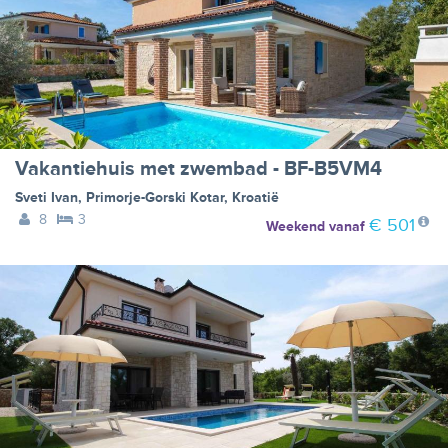
Vakantiehuis met zwembad - BF-B5VM4
Sveti Ivan
,
Primorje-Gorski Kotar
,
Kroatië
8
3
€ 501
Weekend
vanaf