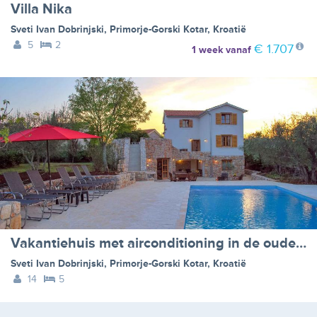
Villa Nika
Sveti Ivan Dobrinjski
,
Primorje-Gorski Kotar
,
Kroatië
5
2
€ 1.707
1 week
vanaf
Vakantiehuis met airconditioning in de oude stenen huis - BF-3B7F
Sveti Ivan Dobrinjski
,
Primorje-Gorski Kotar
,
Kroatië
14
5