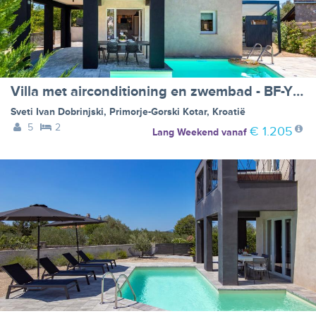
Villa met airconditioning en zwembad - BF-Y99MY
Sveti Ivan Dobrinjski
,
Primorje-Gorski Kotar
,
Kroatië
5
2
€ 1.205
Lang Weekend
vanaf