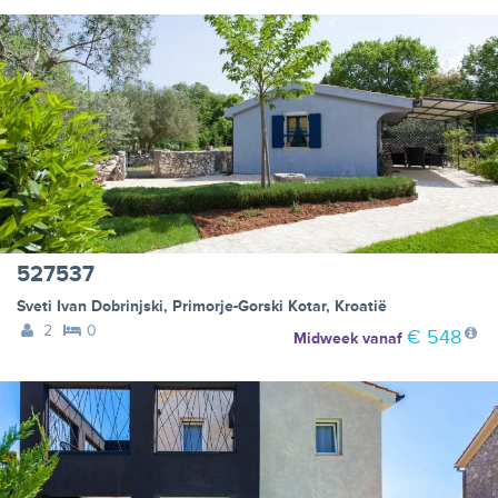
527537
Sveti Ivan Dobrinjski
,
Primorje-Gorski Kotar
,
Kroatië
2
0
€ 548
Midweek
vanaf