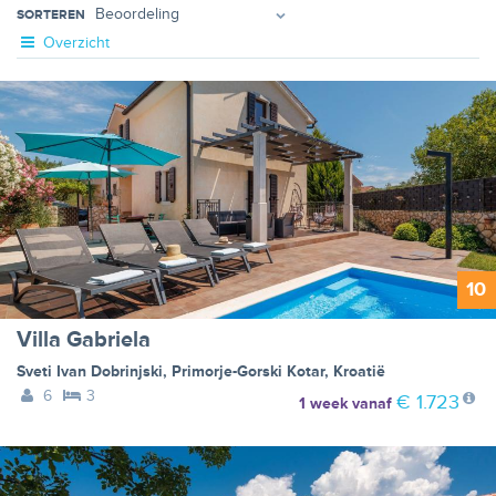
SORTEREN
Overzicht
10
Villa Gabriela
Sveti Ivan Dobrinjski
,
Primorje-Gorski Kotar
,
Kroatië
6
3
€ 1.723
1 week
vanaf