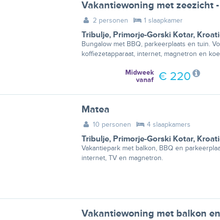
Vakantiewoning met zeezicht
2 personen
1 slaapkamer
Tribulje
,
Primorje-Gorski Kotar
,
Kroat
Bungalow met BBQ, parkeerplaats en tuin. Voo
koffiezetapparaat, internet, magnetron en koe
Midweek
€ 220
vanaf
Matea
10 personen
4 slaapkamers
Tribulje
,
Primorje-Gorski Kotar
,
Kroat
Vakantiepark met balkon, BBQ en parkeerplaat
internet, TV en magnetron.
Vakantiewoning met balkon en