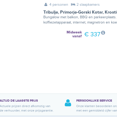
4 personen
2 slaapkamers
Tribulje
,
Primorje-Gorski Kotar
,
Kroat
Bungalow met balkon, BBQ en parkeerplaats. 
koffiezetapparaat, internet, magnetron en koe
Midweek
€ 337
vanaf
ALTIJD DE LAAGSTE PRIJS
PERSOONLIJKE SERVICE
Actuele prijzen direct afkomstig van
Onze klanten beoordelen on
de verhuurder, met onze prijsgarantie.
met een gemiddeld cijfer van