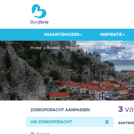
VAKANTIEHUIZEN
INSPIRATIE
Home
Kroatië
Primorje-Gorski Kotar
Tribulje
3
va
ZOEKOPDRACHT AANPASSEN
UW ZOEKOPDRACHT
SORTER