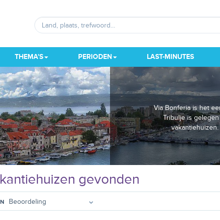
THEMA'S
PERIODEN
LAST-MINUTES
Via Bonferia is het e
Tribulje is gelegen
vakantiehuizen.
kantiehuizen gevonden
EN