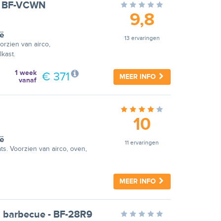
 - BF-VCWN
9,8
ië
13 ervaringen
rzien van airco,
lkast.
1 week
€ 371
MEER INFO
vanaf
10
ië
11 ervaringen
s. Voorzien van airco, oven,
MEER INFO
 barbecue - BF-28R9