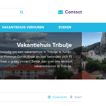
Contact
Zoeken
VAKANTIEHUIS VERHUREN
ZOEKEN
Vakantiehuis Tribulje
envoudig om een vakantiehuis in Tribulje te huren.
 in Primorje-Gorski Kotar en hier bevinden zich 15
 Gaat u graag vissen? Bekijk dan snel ons aanbod
vakantiehuizen in Tribulje.
Overzicht
Kaart