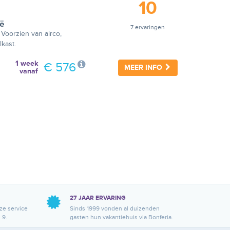
10
ië
7 ervaringen
Voorzien van airco,
lkast.
1 week
€ 576
MEER INFO
vanaf
27 JAAR ERVARING
ze service
Sinds 1999 vonden al duizenden
 9.
gasten hun vakantiehuis via Bonferia.