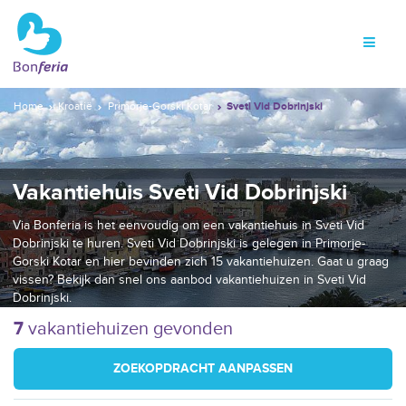
Home
Kroatië
Primorje-Gorski Kotar
Sveti Vid Dobrinjski
Vakantiehuis Sveti Vid Dobrinjski
Via Bonferia is het eenvoudig om een vakantiehuis in Sveti Vid
Dobrinjski te huren. Sveti Vid Dobrinjski is gelegen in Primorje-
Gorski Kotar en hier bevinden zich 15 vakantiehuizen. Gaat u graag
vissen? Bekijk dan snel ons aanbod vakantiehuizen in Sveti Vid
Dobrinjski.
7
vakantiehuizen gevonden
ZOEKOPDRACHT AANPASSEN