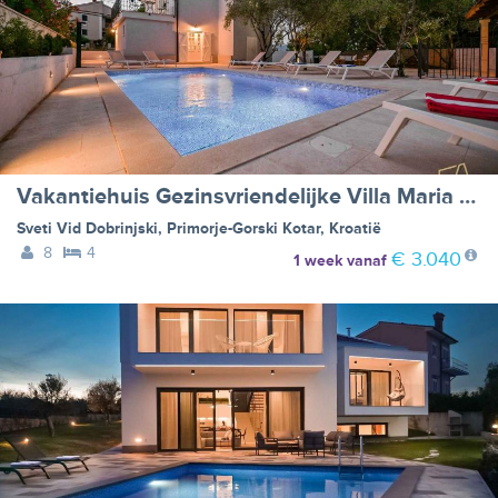
Vakantiehuis Gezinsvriendelijke Villa Maria met buitenzwembad en barbecue op Krk - BF-9P76G
Sveti Vid Dobrinjski
,
Primorje-Gorski Kotar
,
Kroatië
8
4
€ 3.040
1 week
vanaf