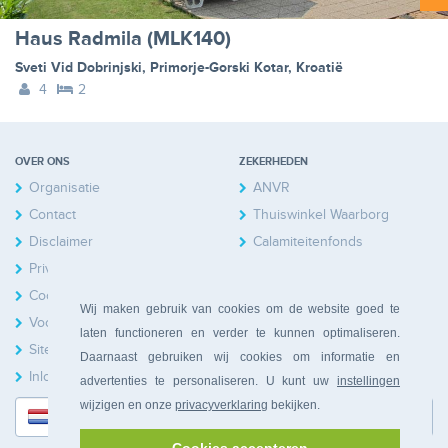
Haus Radmila (MLK140)
Sveti Vid Dobrinjski
,
Primorje-Gorski Kotar
,
Kroatië
4
2
OVER ONS
ZEKERHEDEN
Organisatie
ANVR
Contact
Thuiswinkel Waarborg
Disclaimer
Calamiteitenfonds
Privacy
Cookies
Wij maken gebruik van cookies om de website goed te
Voorwaarden
laten functioneren en verder te kunnen optimaliseren.
Sitemap
Daarnaast gebruiken wij cookies om informatie en
Inloggen Huiseigenaren
advertenties te personaliseren. U kunt uw
instellingen
wijzigen en onze
privacyverklaring
bekijken.
Nederlands