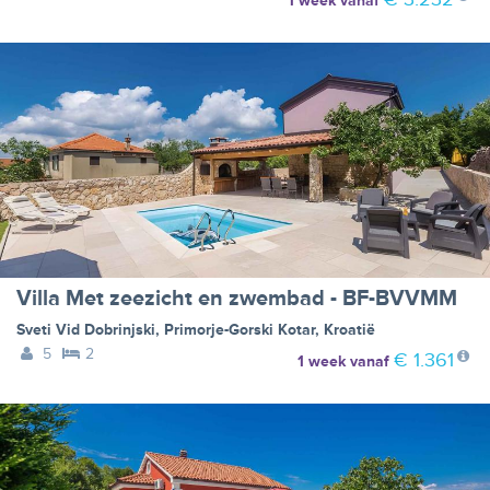
1 week
vanaf
Villa Met zeezicht en zwembad - BF-BVVMM
Sveti Vid Dobrinjski
,
Primorje-Gorski Kotar
,
Kroatië
5
2
€ 1.361
1 week
vanaf