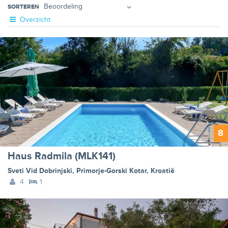
SORTEREN
Overzicht
8
Haus Radmila (MLK141)
Sveti Vid Dobrinjski
,
Primorje-Gorski Kotar
,
Kroatië
4
1