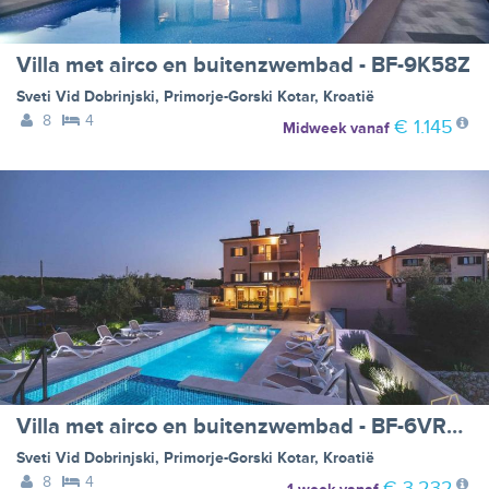
Villa met airco en buitenzwembad - BF-9K58Z
Sveti Vid Dobrinjski
,
Primorje-Gorski Kotar
,
Kroatië
8
4
€ 1.145
Midweek
vanaf
Villa met airco en buitenzwembad - BF-6VR5B
Sveti Vid Dobrinjski
,
Primorje-Gorski Kotar
,
Kroatië
8
4
€ 3.232