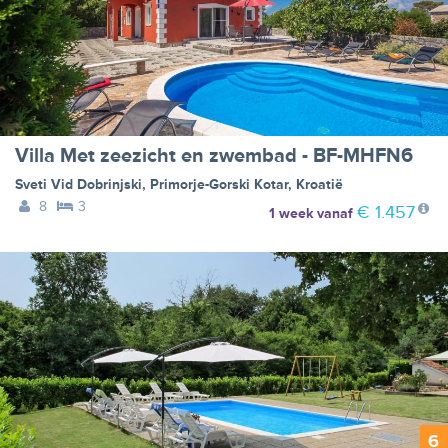
Villa Met zeezicht en zwembad - BF-MHFN6
Sveti Vid Dobrinjski
,
Primorje-Gorski Kotar
,
Kroatië
8
3
€ 1.457
1 week
vanaf
6