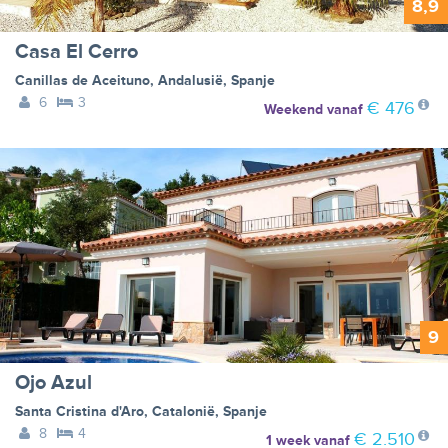
8,9
Casa El Cerro
Canillas de Aceituno
,
Andalusië
,
Spanje
6
3
€ 476
Weekend
vanaf
9
Ojo Azul
Santa Cristina d'Aro
,
Catalonië
,
Spanje
8
4
€ 2.510
1 week
vanaf