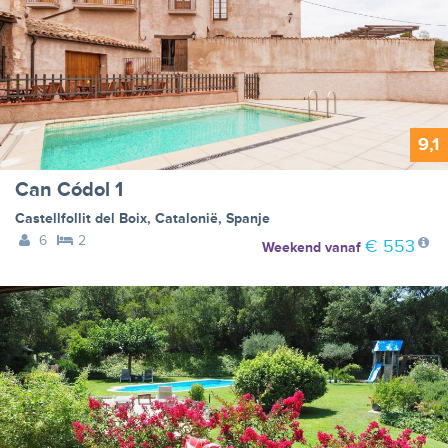
9,1
Can Códol 1
Castellfollit del Boix
,
Catalonië
,
Spanje
6
2
€ 553
Weekend
vanaf