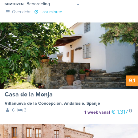
SORTEREN
Overzicht
Last-minute
9,1
Casa de la Monja
Villanueva de la Concepción
,
Andalusië
,
Spanje
6
3
€ 1.317
1 week
vanaf