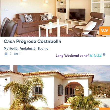
8,9
Casa Progreso Costabella
Marbella
,
Andalusië
,
Spanje
2
1
€ 532
Lang Weekend
vanaf