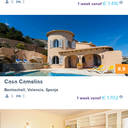
6
3
€ 1.416
1 week
vanaf
8,9
Casa Camelias
Benitachell
,
Valencia
,
Spanje
6
3
€ 1.702
1 week
vanaf