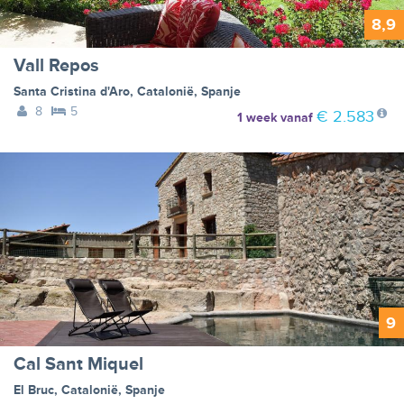
8,9
Vall Repos
Santa Cristina d'Aro
,
Catalonië
,
Spanje
8
5
€ 2.583
1 week
vanaf
9
Cal Sant Miquel
El Bruc
,
Catalonië
,
Spanje