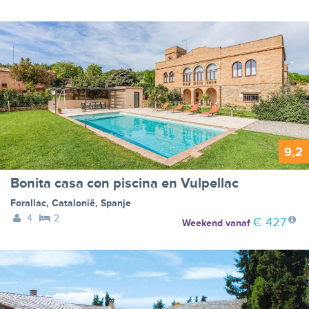
9,2
Bonita casa con piscina en Vulpellac
Forallac
,
Catalonië
,
Spanje
4
2
€ 427
Weekend
vanaf