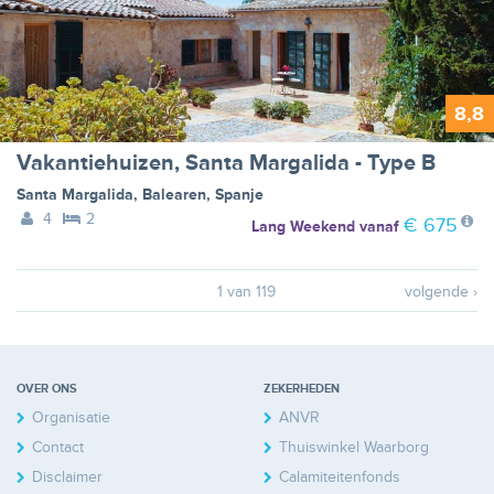
8,8
Vakantiehuizen, Santa Margalida - Type B
Santa Margalida
,
Balearen
,
Spanje
4
2
€ 675
Lang Weekend
vanaf
1 van 119
volgende ›
OVER ONS
ZEKERHEDEN
Organisatie
ANVR
Contact
Thuiswinkel Waarborg
Disclaimer
Calamiteitenfonds